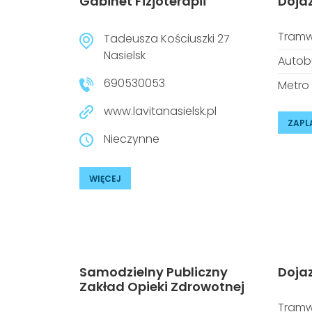
Gabinet Fizjoterapii
Doja
Tramw
Tadeusza Kościuszki 27
Nasielsk
Autob
690530053
Metro
www.lavitanasielsk.pl
ZAPL
Nieczynne
WIĘCEJ
Samodzielny Publiczny
Doja
Zakład Opieki Zdrowotnej
Tramw