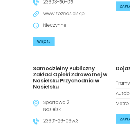
23693-50-05
ZAPL
www.zoznasielsk.pl
Nieczynne
WIĘCEJ
Samodzielny Publiczny
Doja
Zakład Opieki Zdrowotnej w
Nasielsku Przychodnia w
Tramw
Nasielsku
Autob
Sportowa 2
Metro
Nasielsk
ZAPL
23691-26-06w.3