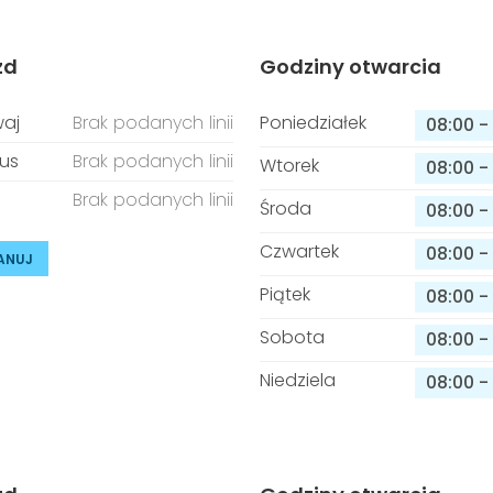
zd
Godziny otwarcia
aj
Brak podanych linii
Poniedziałek
08:00
-
us
Brak podanych linii
Wtorek
08:00
-
Brak podanych linii
Środa
08:00
-
Czwartek
08:00
-
ANUJ
Piątek
08:00
-
Sobota
08:00
-
Niedziela
08:00
-