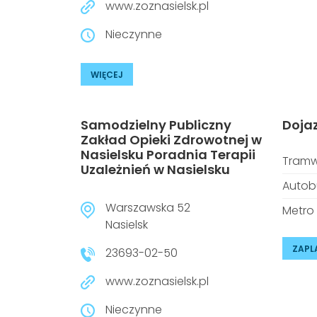
www.zoznasielsk.pl
Nieczynne
WIĘCEJ
Samodzielny Publiczny
Doja
Zakład Opieki Zdrowotnej w
Nasielsku Poradnia Terapii
Tramw
Uzależnień w Nasielsku
Autob
Warszawska 52
Metro
Nasielsk
ZAPL
23693-02-50
www.zoznasielsk.pl
Nieczynne