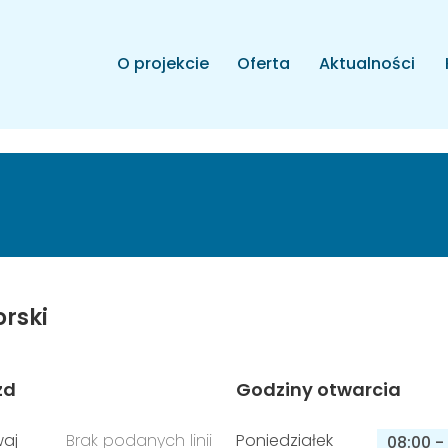
O projekcie
Oferta
Aktualności
rski
zd
Godziny otwarcia
aj
Brak podanych linii
Poniedziałek
08:00
-