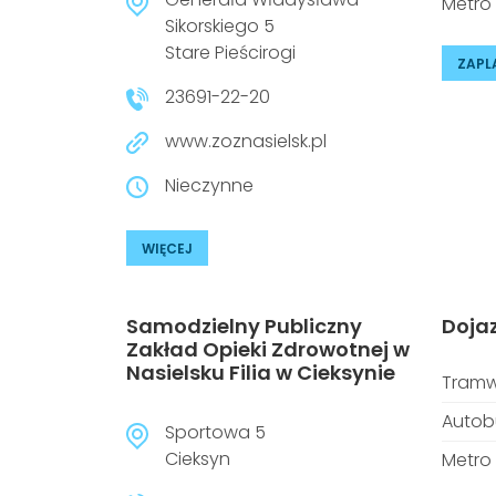
Metro
Sikorskiego 5
Stare Pieścirogi
ZAPL
23691-22-20
www.zoznasielsk.pl
Nieczynne
WIĘCEJ
Samodzielny Publiczny
Doja
Zakład Opieki Zdrowotnej w
Nasielsku Filia w Cieksynie
Tramw
Autob
Sportowa 5
Cieksyn
Metro