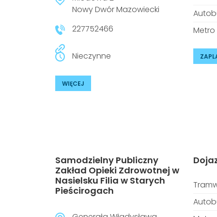
Nowy Dwór Mazowiecki
Autob
227752466
Metro
Nieczynne
ZAPL
WIĘCEJ
Samodzielny Publiczny
Doja
Zakład Opieki Zdrowotnej w
Nasielsku Filia w Starych
Tramw
Pieścirogach
Autob
Generała Władysława