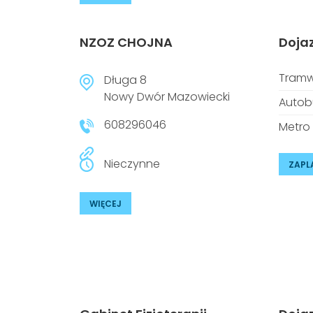
NZOZ CHOJNA
Doja
Tramw
Długa 8
Nowy Dwór Mazowiecki
Autob
608296046
Metro
Nieczynne
ZAPL
WIĘCEJ