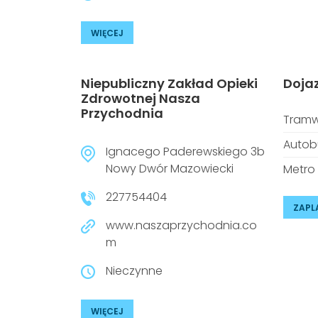
WIĘCEJ
Niepubliczny Zakład Opieki
Doja
Zdrowotnej Nasza
Przychodnia
Tramw
Autob
Ignacego Paderewskiego 3b
Nowy Dwór Mazowiecki
Metro
227754404
ZAPL
www.naszaprzychodnia.co
m
Nieczynne
WIĘCEJ