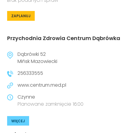
Brak podanych spraw
ZAPLANUJ
Przychodnia Zdrowia Centrum Dąbrówka
Dąbrówki 52
Mińsk Mazowiecki
256333555
www.centrum.med.pl
Czynne
Planowane zamknięcie 16:00
WIĘCEJ