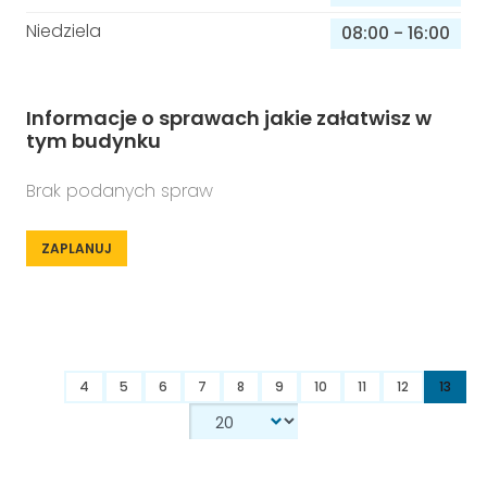
Niedziela
08:00
-
16:00
Informacje o sprawach jakie załatwisz w
tym budynku
Brak podanych spraw
ZAPLANUJ
4
5
6
7
8
9
10
11
12
13