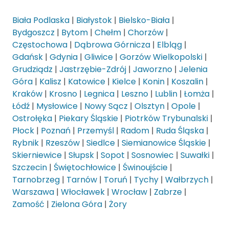
Biała Podlaska
|
Białystok
|
Bielsko-Biała
|
Bydgoszcz
|
Bytom
|
Chełm
|
Chorzów
|
Częstochowa
|
Dąbrowa Górnicza
|
Elbląg
|
Gdańsk
|
Gdynia
|
Gliwice
|
Gorzów Wielkopolski
|
Grudziądz
|
Jastrzębie-Zdrój
|
Jaworzno
|
Jelenia
Góra
|
Kalisz
|
Katowice
|
Kielce
|
Konin
|
Koszalin
|
Kraków
|
Krosno
|
Legnica
|
Leszno
|
Lublin
|
Łomża
|
Łódź
|
Mysłowice
|
Nowy Sącz
|
Olsztyn
|
Opole
|
Ostrołęka
|
Piekary Śląskie
|
Piotrków Trybunalski
|
Płock
|
Poznań
|
Przemyśl
|
Radom
|
Ruda Śląska
|
Rybnik
|
Rzeszów
|
Siedlce
|
Siemianowice Śląskie
|
Skierniewice
|
Słupsk
|
Sopot
|
Sosnowiec
|
Suwałki
|
Szczecin
|
Świętochłowice
|
Świnoujście
|
Tarnobrzeg
|
Tarnów
|
Toruń
|
Tychy
|
Wałbrzych
|
Warszawa
|
Włocławek
|
Wrocław
|
Zabrze
|
Zamość
|
Zielona Góra
|
Żory