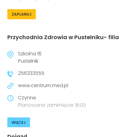
ZAPLANUJ
Przychodnia Zdrowia w Pustelniku- filia
Szkolna 16
Pustelnik
256333555
www.centrum.med.pl
Czynne
Planowane zamknięcie 16:00
WIĘCEJ
Dojazd