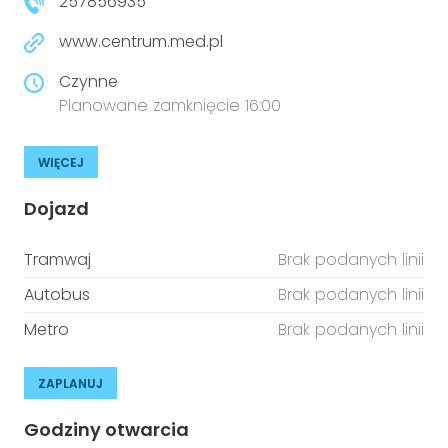
257856935
www.centrum.med.pl
Czynne
Planowane zamknięcie 16:00
WIĘCEJ
Dojazd
Tramwaj
Brak podanych linii
Autobus
Brak podanych linii
Metro
Brak podanych linii
ZAPLANUJ
Godziny otwarcia