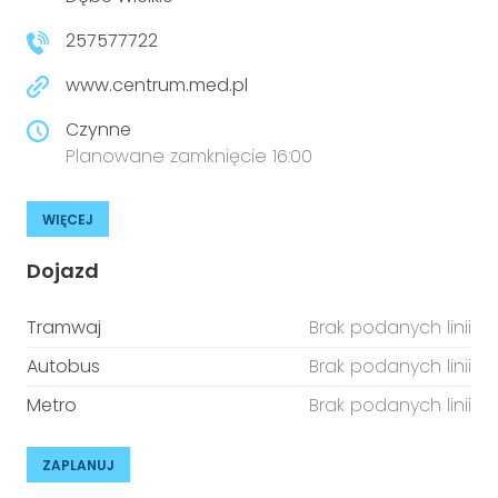
niepełnosprawnościami
Urządzenia IoT
257577722
T
Prawo
www.centrum.med.pl
Prawa osób z niepełnosprawnościami
Czynne
Planowane zamknięcie 16:00
T
Aktualności
WIĘCEJ
Dojazd
Tramwaj
Brak podanych linii
Autobus
Brak podanych linii
Metro
Brak podanych linii
ZAPLANUJ