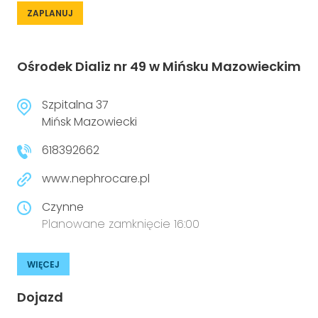
ZAPLANUJ
Ośrodek Dializ nr 49 w Mińsku Mazowieckim
Szpitalna 37
Mińsk Mazowiecki
618392662
www.nephrocare.pl
Czynne
Planowane zamknięcie 16:00
WIĘCEJ
Dojazd