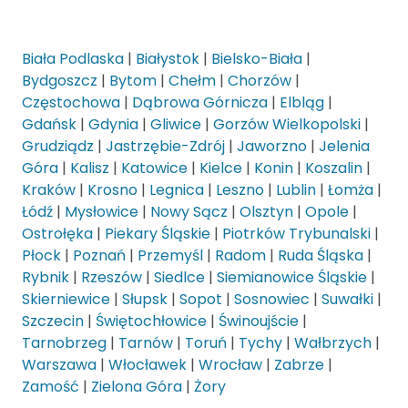
Biała Podlaska
|
Białystok
|
Bielsko-Biała
|
Bydgoszcz
|
Bytom
|
Chełm
|
Chorzów
|
Częstochowa
|
Dąbrowa Górnicza
|
Elbląg
|
Gdańsk
|
Gdynia
|
Gliwice
|
Gorzów Wielkopolski
|
Grudziądz
|
Jastrzębie-Zdrój
|
Jaworzno
|
Jelenia
Góra
|
Kalisz
|
Katowice
|
Kielce
|
Konin
|
Koszalin
|
Kraków
|
Krosno
|
Legnica
|
Leszno
|
Lublin
|
Łomża
|
Łódź
|
Mysłowice
|
Nowy Sącz
|
Olsztyn
|
Opole
|
Ostrołęka
|
Piekary Śląskie
|
Piotrków Trybunalski
|
Płock
|
Poznań
|
Przemyśl
|
Radom
|
Ruda Śląska
|
Rybnik
|
Rzeszów
|
Siedlce
|
Siemianowice Śląskie
|
Skierniewice
|
Słupsk
|
Sopot
|
Sosnowiec
|
Suwałki
|
Szczecin
|
Świętochłowice
|
Świnoujście
|
Tarnobrzeg
|
Tarnów
|
Toruń
|
Tychy
|
Wałbrzych
|
Warszawa
|
Włocławek
|
Wrocław
|
Zabrze
|
Zamość
|
Zielona Góra
|
Żory