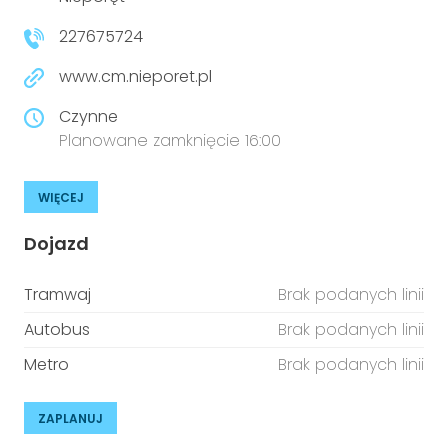
niepełnosprawnościami
Urządzenia IoT
227675724
T
Prawo
www.cm.nieporet.pl
Prawa osób z niepełnosprawnościami
Czynne
Planowane zamknięcie 16:00
T
Aktualności
WIĘCEJ
Dojazd
Tramwaj
Brak podanych linii
Autobus
Brak podanych linii
Metro
Brak podanych linii
ZAPLANUJ