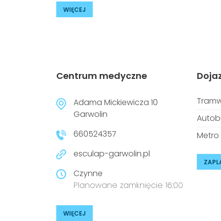
WIĘCEJ
Centrum medyczne
Doja
Tramw
Adama Mickiewicza 10
Garwolin
Autob
660524357
Metro
esculap-garwolin.pl
ZAPL
Czynne
Planowane zamknięcie 16:00
WIĘCEJ