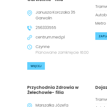
Tramw
Janusza Korczaka 35
Autob
Garwolin
Metro
256333555
ZAPL
centrum.med.pl
Czynne
Planowane zamknięcie 16:00
WIĘCEJ
Przychodnia Zdrowia w
Doja
Żelechowie- filia
Tramw
Marszałka Józefa