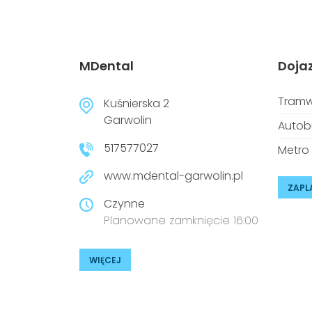
MDental
Doja
Tramw
Kuśnierska 2
Garwolin
Autob
517577027
Metro
www.mdental-garwolin.pl
ZAPL
Czynne
Planowane zamknięcie 16:00
WIĘCEJ