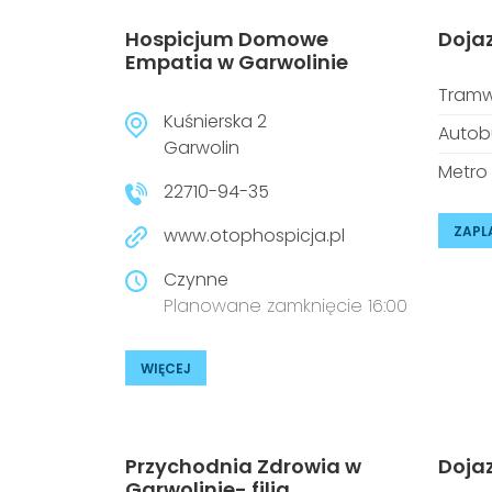
Hospicjum Domowe
Doja
Empatia w Garwolinie
Tramw
Kuśnierska 2
Autob
Garwolin
Metro
22710-94-35
ZAPL
www.otophospicja.pl
Czynne
Planowane zamknięcie 16:00
WIĘCEJ
Przychodnia Zdrowia w
Doja
Garwolinie- filia