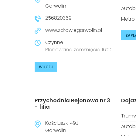
Garwolin
Autob
256820369
Metro
www.zdrowiegarwolin.pl
ZAPL
Czynne
Planowane zamknięcie 16:00
WIĘCEJ
Przychodnia Rejonowa nr 3
Doja
- filia
Tramw
Kościuszki 49J
Autob
Garwolin