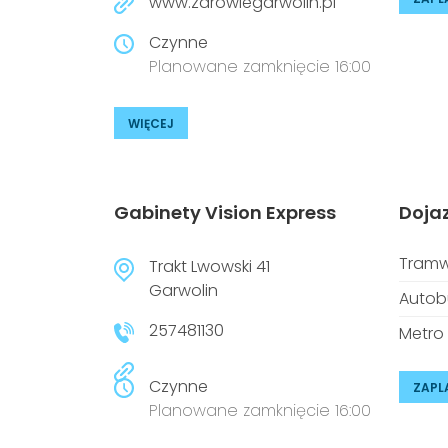
www.zdrowiegarwolin.pl
Czynne
Planowane zamknięcie 16:00
WIĘCEJ
Gabinety Vision Express
Doja
Tramw
Trakt Lwowski 41
Garwolin
Autob
257481130
Metro
Czynne
ZAPL
Planowane zamknięcie 16:00