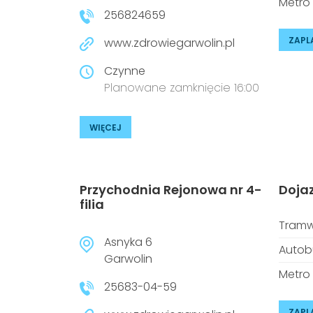
Metro
256824659
ZAPL
www.zdrowiegarwolin.pl
Czynne
Planowane zamknięcie 16:00
WIĘCEJ
Przychodnia Rejonowa nr 4-
Doja
filia
Tramw
Asnyka 6
Autob
Garwolin
Metro
25683-04-59
ZAPL