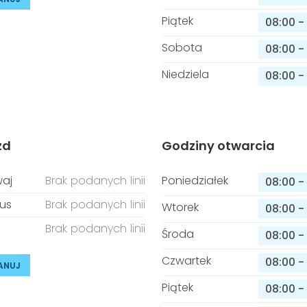
Piątek
08:00
-
Sobota
08:00
-
Niedziela
08:00
-
zd
Godziny otwarcia
aj
Brak podanych linii
Poniedziałek
08:00
-
us
Brak podanych linii
Wtorek
08:00
-
Brak podanych linii
Środa
08:00
-
Czwartek
08:00
-
ANUJ
Piątek
08:00
-