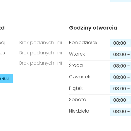
zd
Godziny otwarcia
aj
Brak podanych linii
Poniedziałek
08:00
-
us
Brak podanych linii
Wtorek
08:00
-
Brak podanych linii
Środa
08:00
-
Czwartek
08:00
-
ANUJ
Piątek
08:00
-
Sobota
08:00
-
Niedziela
08:00
-