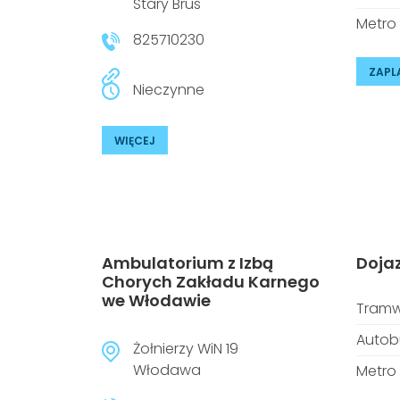
Stary Brus
Metro
825710230
ZAPL
Nieczynne
WIĘCEJ
Ambulatorium z Izbą
Doja
Chorych Zakładu Karnego
we Włodawie
Tramw
Autob
Żołnierzy WiN 19
Włodawa
Metro