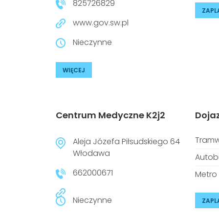
825726829
ZAPL
www.gov.sw.pl
Nieczynne
WIĘCEJ
Centrum Medyczne K2j2
Doja
Tramw
Aleja Józefa Piłsudskiego 64
Włodawa
Autob
662000671
Metro
Nieczynne
ZAPL