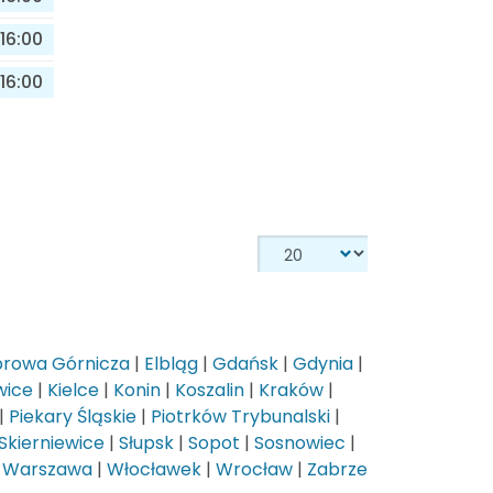
16:00
16:00
rowa Górnicza
|
Elbląg
|
Gdańsk
|
Gdynia
|
wice
|
Kielce
|
Konin
|
Koszalin
|
Kraków
|
|
Piekary Śląskie
|
Piotrków Trybunalski
|
Skierniewice
|
Słupsk
|
Sopot
|
Sosnowiec
|
|
Warszawa
|
Włocławek
|
Wrocław
|
Zabrze