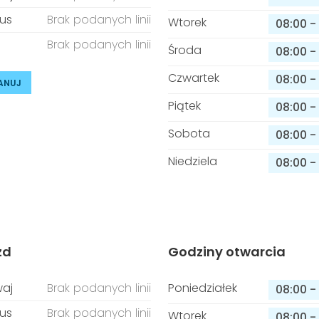
us
Brak podanych linii
Wtorek
08:00
-
Brak podanych linii
Środa
08:00
-
Czwartek
08:00
-
ANUJ
Piątek
08:00
-
Sobota
08:00
-
Niedziela
08:00
-
zd
Godziny otwarcia
aj
Brak podanych linii
Poniedziałek
08:00
-
us
Brak podanych linii
Wtorek
08:00
-