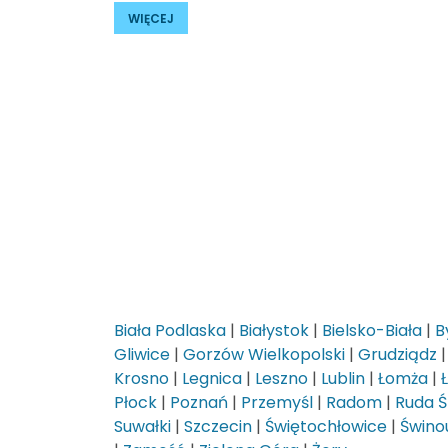
WIĘCEJ
Biała Podlaska
|
Białystok
|
Bielsko-Biała
|
B
Gliwice
|
Gorzów Wielkopolski
|
Grudziądz
Krosno
|
Legnica
|
Leszno
|
Lublin
|
Łomża
|
Płock
|
Poznań
|
Przemyśl
|
Radom
|
Ruda Ś
Suwałki
|
Szczecin
|
Świętochłowice
|
Świnou