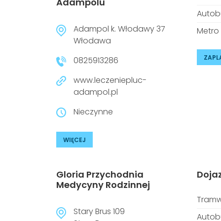
Adampolu
Autob
Adampol k. Włodawy 37
Metro
Włodawa
ZAPL
0825913286
www.leczeniepluc-
adampol.pl
Nieczynne
WIĘCEJ
Gloria Przychodnia
Doja
Medycyny Rodzinnej
Tramw
Stary Brus 109
Autob