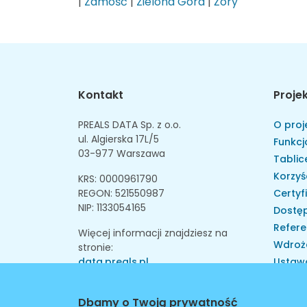
|
Zamość
|
Zielona Góra
|
Żory
Kontakt
Proje
PREALS DATA Sp. z o.o.
O proj
ul. Algierska 17L/5
Funkcj
03-977 Warszawa
Tablice
Korzyś
KRS: 0000961790
REGON: 521550987
Certyf
NIP: 1133054165
Dostęp
Refere
Więcej informacji znajdziesz na
Wdroż
stronie:
data.preals.pl
Ustaw
Skarga
Instytu
Dbamy o Twoją prywatność