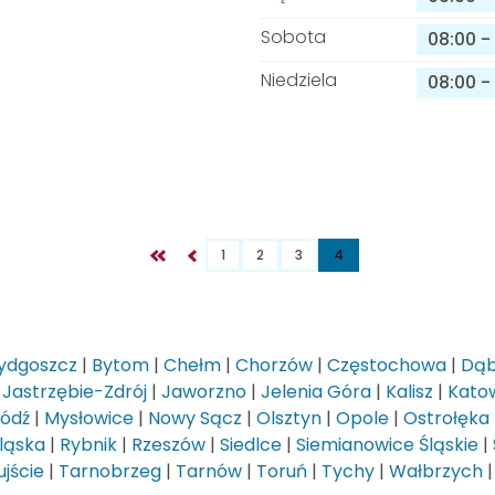
Sobota
08:00
-
Niedziela
08:00
-
1
2
3
4
ydgoszcz
|
Bytom
|
Chełm
|
Chorzów
|
Częstochowa
|
Dąb
|
Jastrzębie-Zdrój
|
Jaworzno
|
Jelenia Góra
|
Kalisz
|
Kato
Łódź
|
Mysłowice
|
Nowy Sącz
|
Olsztyn
|
Opole
|
Ostrołęka
ląska
|
Rybnik
|
Rzeszów
|
Siedlce
|
Siemianowice Śląskie
|
jście
|
Tarnobrzeg
|
Tarnów
|
Toruń
|
Tychy
|
Wałbrzych