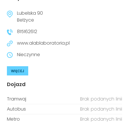
Lubelska 90
Bełżyce
815162612
www.alablaboratoria.pl
Nieczynne
WIĘCEJ
Dojazd
Tramwaj
Brak podanych linii
Autobus
Brak podanych linii
Metro
Brak podanych linii