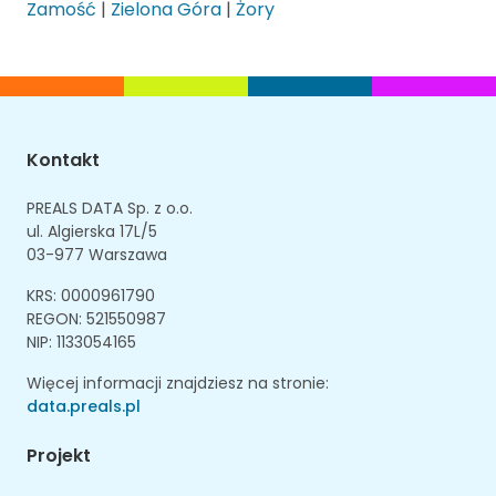
Zamość
|
Zielona Góra
|
Żory
Kontakt
PREALS DATA Sp. z o.o.
ul. Algierska 17L/5
03-977 Warszawa
KRS: 0000961790
REGON: 521550987
NIP: 1133054165
Więcej informacji znajdziesz na stronie:
data.preals.pl
Projekt