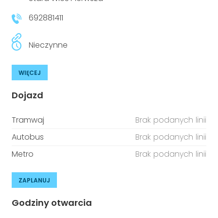
niepełnosprawnościami
Urządzenia IoT
692881411
T
Prawo
Nieczynne
Prawa osób z niepełnosprawnościami
WIĘCEJ
T
Aktualności
Dojazd
Tramwaj
Brak podanych linii
Autobus
Brak podanych linii
Metro
Brak podanych linii
ZAPLANUJ
Godziny otwarcia