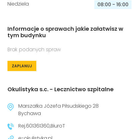
Niedziela
08:00
-
16:00
Informacje o sprawach jakie załatwisz w
tym budynku
Brak podanych spraw
ZAPLANUJ
Okulistyka s.c. - Lecznictwo szpitalne
Marszałka Józefa Piłsudskiego 28
Bychawa
Rej.601361360,BiuroT
e-okulistyka.pl