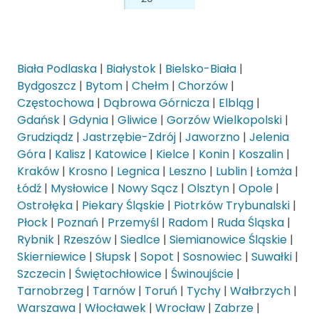
Biała Podlaska
|
Białystok
|
Bielsko-Biała
|
Bydgoszcz
|
Bytom
|
Chełm
|
Chorzów
|
Częstochowa
|
Dąbrowa Górnicza
|
Elbląg
|
Gdańsk
|
Gdynia
|
Gliwice
|
Gorzów Wielkopolski
|
Grudziądz
|
Jastrzębie-Zdrój
|
Jaworzno
|
Jelenia
Góra
|
Kalisz
|
Katowice
|
Kielce
|
Konin
|
Koszalin
|
Kraków
|
Krosno
|
Legnica
|
Leszno
|
Lublin
|
Łomża
|
Łódź
|
Mysłowice
|
Nowy Sącz
|
Olsztyn
|
Opole
|
Ostrołęka
|
Piekary Śląskie
|
Piotrków Trybunalski
|
Płock
|
Poznań
|
Przemyśl
|
Radom
|
Ruda Śląska
|
Rybnik
|
Rzeszów
|
Siedlce
|
Siemianowice Śląskie
|
Skierniewice
|
Słupsk
|
Sopot
|
Sosnowiec
|
Suwałki
|
Szczecin
|
Świętochłowice
|
Świnoujście
|
Tarnobrzeg
|
Tarnów
|
Toruń
|
Tychy
|
Wałbrzych
|
Warszawa
|
Włocławek
|
Wrocław
|
Zabrze
|