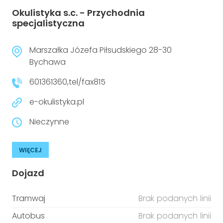
Okulistyka s.c. - Przychodnia
specjalistyczna
Marszałka Józefa Piłsudskiego 28-30
Bychawa
601361360,tel/fax815
e-okulistyka.pl
Nieczynne
WIĘCEJ
Dojazd
Tramwaj
Brak podanych linii
Autobus
Brak podanych linii