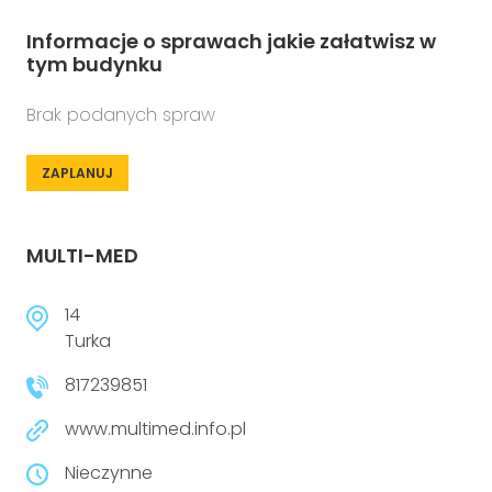
Informacje o sprawach jakie załatwisz w
tym budynku
Brak podanych spraw
ZAPLANUJ
MULTI-MED
14
Turka
817239851
www.multimed.info.pl
Nieczynne