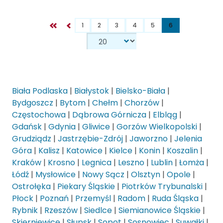
1
2
3
4
5
6
Biała Podlaska
|
Białystok
|
Bielsko-Biała
|
Bydgoszcz
|
Bytom
|
Chełm
|
Chorzów
|
Częstochowa
|
Dąbrowa Górnicza
|
Elbląg
|
Gdańsk
|
Gdynia
|
Gliwice
|
Gorzów Wielkopolski
|
Grudziądz
|
Jastrzębie-Zdrój
|
Jaworzno
|
Jelenia
Góra
|
Kalisz
|
Katowice
|
Kielce
|
Konin
|
Koszalin
|
Kraków
|
Krosno
|
Legnica
|
Leszno
|
Lublin
|
Łomża
|
Łódź
|
Mysłowice
|
Nowy Sącz
|
Olsztyn
|
Opole
|
Ostrołęka
|
Piekary Śląskie
|
Piotrków Trybunalski
|
Płock
|
Poznań
|
Przemyśl
|
Radom
|
Ruda Śląska
|
Rybnik
|
Rzeszów
|
Siedlce
|
Siemianowice Śląskie
|
Skierniewice
|
Słupsk
|
Sopot
|
Sosnowiec
|
Suwałki
|