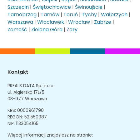
Szczecin
|
Świętochłowice
|
Świnoujście
|
Tarnobrzeg
|
Tarnów
|
Toruń
|
Tychy
|
Wałbrzych
|
Warszawa
|
Włocławek
|
Wrocław
|
Zabrze
|
Zamość
|
Zielona Góra
|
Żory
Kontakt
PREALS DATA Sp. z o.o.
ul. Algierska 17L/5
03-977 Warszawa
KRS: 0000961790
REGON: 521550987
NIP: 1133054165
Więcej informacji znajdziesz na stronie: