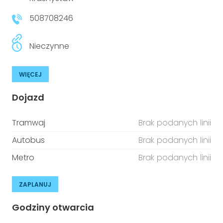
niepełnosprawnościami
Urządzenia IoT
508708246
T
Prawo
Nieczynne
Prawa osób z niepełnosprawnościami
WIĘCEJ
T
Aktualności
Dojazd
Tramwaj
Brak podanych linii
Autobus
Brak podanych linii
Metro
Brak podanych linii
ZAPLANUJ
Godziny otwarcia