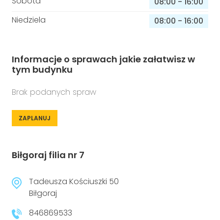
Sobota
08:00
-
16:00
Niedziela
08:00
-
16:00
Informacje o sprawach jakie załatwisz w
tym budynku
Brak podanych spraw
ZAPLANUJ
Biłgoraj filia nr 7
Tadeusza Kościuszki 50
Biłgoraj
846869533