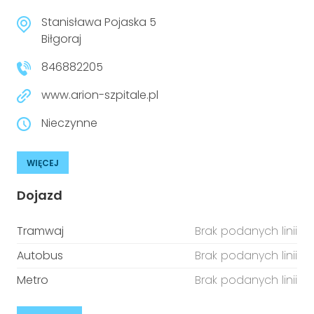
Stanisława Pojaska 5
Biłgoraj
846882205
www.arion-szpitale.pl
Nieczynne
WIĘCEJ
Dojazd
Tramwaj
Brak podanych linii
Autobus
Brak podanych linii
Metro
Brak podanych linii