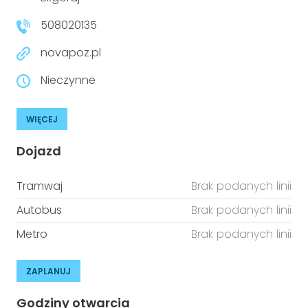
niepełnosprawnościami
Urządzenia IoT
508020135
T
Prawo
novapoz.pl
Prawa osób z niepełnosprawnościami
Nieczynne
T
Aktualności
WIĘCEJ
Dojazd
Tramwaj
Brak podanych linii
Autobus
Brak podanych linii
Metro
Brak podanych linii
ZAPLANUJ
Godziny otwarcia