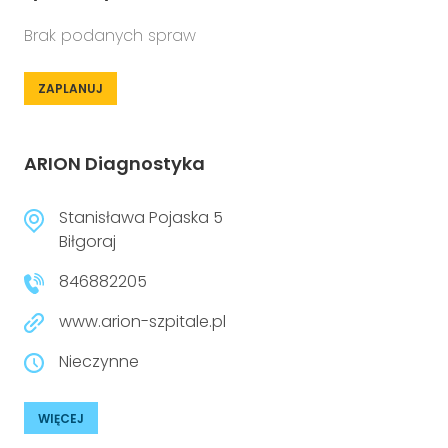
Brak podanych spraw
ZAPLANUJ
ARION Diagnostyka
Stanisława Pojaska 5
Biłgoraj
846882205
www.arion-szpitale.pl
Nieczynne
WIĘCEJ