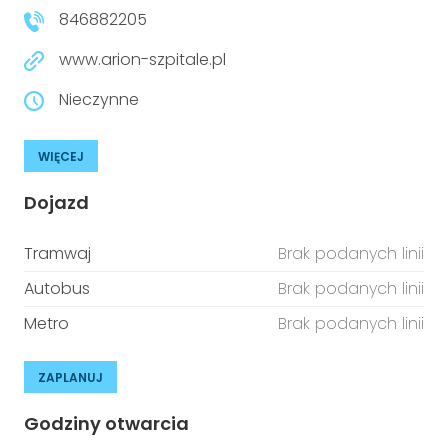
846882205
www.arion-szpitale.pl
Nieczynne
WIĘCEJ
Dojazd
Tramwaj
Brak podanych linii
Autobus
Brak podanych linii
Metro
Brak podanych linii
ZAPLANUJ
Godziny otwarcia