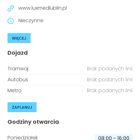
www.luxmedlublin.pl
Nieczynne
WIĘCEJ
Dojazd
Tramwaj
Brak podanych linii
Autobus
Brak podanych linii
Metro
Brak podanych linii
ZAPLANUJ
Godziny otwarcia
Poniedziałek
08:00
-
16:00