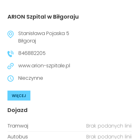
ARION Szpital w Biłgoraju
Stanisława Pojaska 5
Biłgoraj
846882205
www.arion-szpitale.pl
Nieczynne
WIĘCEJ
Dojazd
Tramwaj
Brak podanych linii
Autobus
Brak podanych linii