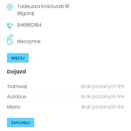
Tadeusza Kościuszki 18
Biłgoraj
846862184
Nieczynne
WIĘCEJ
Dojazd
Tramwaj
Brak podanych linii
Autobus
Brak podanych linii
Metro
Brak podanych linii
ZAPLANUJ