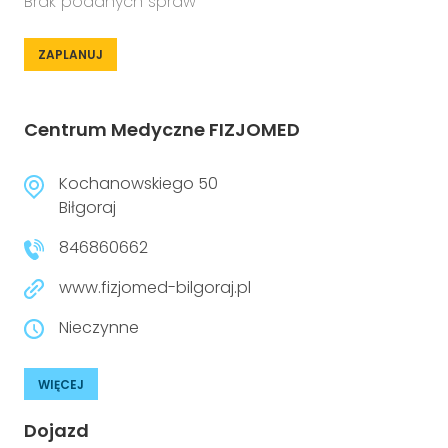
Brak podanych spraw
ZAPLANUJ
Centrum Medyczne FIZJOMED
Kochanowskiego 50
Biłgoraj
846860662
www.fizjomed-bilgoraj.pl
Nieczynne
WIĘCEJ
Dojazd