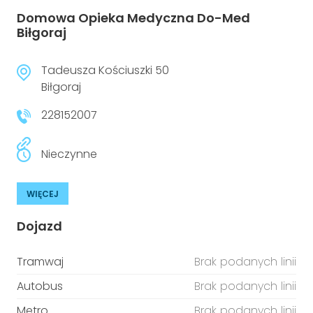
Domowa Opieka Medyczna Do-Med
Biłgoraj
Tadeusza Kościuszki 50
Biłgoraj
228152007
Nieczynne
WIĘCEJ
Dojazd
Tramwaj
Brak podanych linii
Autobus
Brak podanych linii
Metro
Brak podanych linii