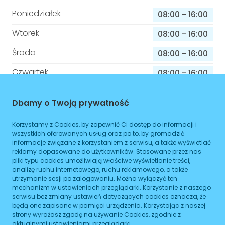
Poniedziałek
08:00
-
16:00
Wtorek
08:00
-
16:00
Środa
08:00
-
16:00
Czwartek
08:00
-
16:00
Piątek
08:00
-
16:00
Dbamy o Twoją prywatność
Sobota
08:00
-
16:00
Korzystamy z Cookies, by zapewnić Ci dostęp do informacji i
Niedziela
08:00
-
16:00
wszystkich oferowanych usług oraz po to, by gromadzić
informacje związane z korzystaniem z serwisu, a także wyświetlać
reklamy dopasowane do użytkowników. Stosowane przez nas
pliki typu cookies umożliwiają właściwe wyświetlanie treści,
Informacje o sprawach jakie załatwisz w
analizę ruchu internetowego, ruchu reklamowego, a także
utrzymanie sesji po zalogowaniu. Można wyłączyć ten
tym budynku
mechanizm w ustawieniach przeglądarki. Korzystanie z naszego
serwisu bez zmiany ustawień dotyczących cookies oznacza, że
Brak podanych spraw
będą one zapisane w pamięci urządzenia. Korzystając z naszej
strony wyrażasz zgodę na używanie Cookies, zgodnie z
aktualnymi ustawieniami przeglądarki.