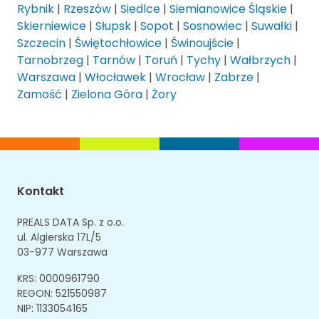
Rybnik
|
Rzeszów
|
Siedlce
|
Siemianowice Śląskie
|
Skierniewice
|
Słupsk
|
Sopot
|
Sosnowiec
|
Suwałki
|
Szczecin
|
Świętochłowice
|
Świnoujście
|
Tarnobrzeg
|
Tarnów
|
Toruń
|
Tychy
|
Wałbrzych
|
Warszawa
|
Włocławek
|
Wrocław
|
Zabrze
|
Zamość
|
Zielona Góra
|
Żory
Kontakt
PREALS DATA Sp. z o.o.
ul. Algierska 17L/5
03-977 Warszawa
KRS: 0000961790
REGON: 521550987
NIP: 1133054165