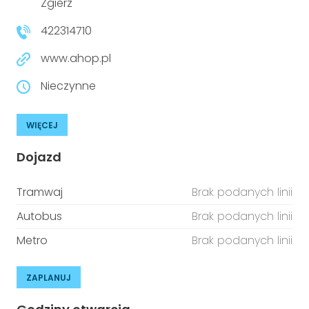
Zgierz
422314710
www.ahop.pl
Nieczynne
WIĘCEJ
Dojazd
Tramwaj
Brak podanych linii
Autobus
Brak podanych linii
Metro
Brak podanych linii
ZAPLANUJ