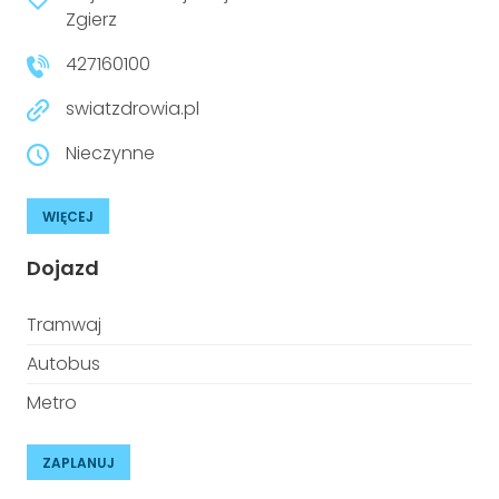
niepełnosprawnościami
Zgierz
Urządzenia IoT
427160100
T
Prawo
swiatzdrowia.pl
Prawa osób z niepełnosprawnościami
Nieczynne
T
Aktualności
WIĘCEJ
Dojazd
Tramwaj
Autobus
Metro
ZAPLANUJ