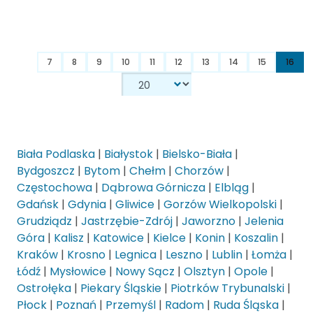
7
8
9
10
11
12
13
14
15
16
Biała Podlaska
|
Białystok
|
Bielsko-Biała
|
Bydgoszcz
|
Bytom
|
Chełm
|
Chorzów
|
Częstochowa
|
Dąbrowa Górnicza
|
Elbląg
|
Gdańsk
|
Gdynia
|
Gliwice
|
Gorzów Wielkopolski
|
Grudziądz
|
Jastrzębie-Zdrój
|
Jaworzno
|
Jelenia
Góra
|
Kalisz
|
Katowice
|
Kielce
|
Konin
|
Koszalin
|
Kraków
|
Krosno
|
Legnica
|
Leszno
|
Lublin
|
Łomża
|
Łódź
|
Mysłowice
|
Nowy Sącz
|
Olsztyn
|
Opole
|
Ostrołęka
|
Piekary Śląskie
|
Piotrków Trybunalski
|
Płock
|
Poznań
|
Przemyśl
|
Radom
|
Ruda Śląska
|