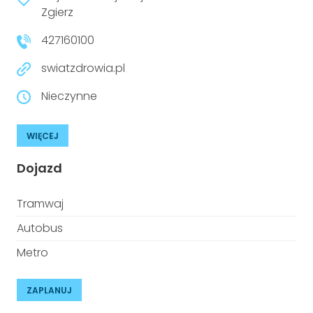
niepełnosprawnościami
Zgierz
Urządzenia IoT
427160100
T
Prawo
swiatzdrowia.pl
Prawa osób z niepełnosprawnościami
Nieczynne
T
Aktualności
WIĘCEJ
Dojazd
Tramwaj
Autobus
Metro
ZAPLANUJ