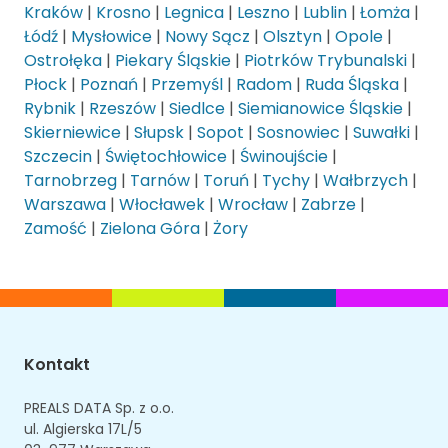
Kraków
|
Krosno
|
Legnica
|
Leszno
|
Lublin
|
Łomża
|
Łódź
|
Mysłowice
|
Nowy Sącz
|
Olsztyn
|
Opole
|
Ostrołęka
|
Piekary Śląskie
|
Piotrków Trybunalski
|
Płock
|
Poznań
|
Przemyśl
|
Radom
|
Ruda Śląska
|
Rybnik
|
Rzeszów
|
Siedlce
|
Siemianowice Śląskie
|
Skierniewice
|
Słupsk
|
Sopot
|
Sosnowiec
|
Suwałki
|
Szczecin
|
Świętochłowice
|
Świnoujście
|
Tarnobrzeg
|
Tarnów
|
Toruń
|
Tychy
|
Wałbrzych
|
Warszawa
|
Włocławek
|
Wrocław
|
Zabrze
|
Zamość
|
Zielona Góra
|
Żory
Kontakt
PREALS DATA Sp. z o.o.
ul. Algierska 17L/5