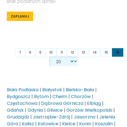
Brak podanych spraw
ZAPLANUJ
7
8
9
10
11
12
13
14
15
16
Biała Podlaska
|
Białystok
|
Bielsko-Biała
|
Bydgoszcz
|
Bytom
|
Chełm
|
Chorzów
|
Częstochowa
|
Dąbrowa Górnicza
|
Elbląg
|
Gdańsk
|
Gdynia
|
Gliwice
|
Gorzów Wielkopolski
|
Grudziądz
|
Jastrzębie-Zdrój
|
Jaworzno
|
Jelenia
Góra
|
Kalisz
|
Katowice
|
Kielce
|
Konin
|
Koszalin
|