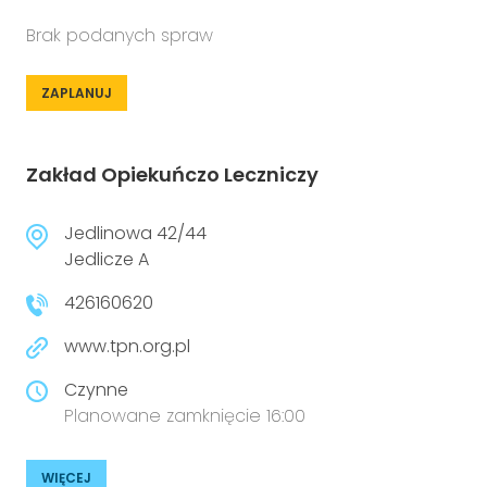
Brak podanych spraw
ZAPLANUJ
Zakład Opiekuńczo Leczniczy
Jedlinowa 42/44
Jedlicze A
426160620
www.tpn.org.pl
Czynne
Planowane zamknięcie 16:00
WIĘCEJ