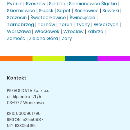
Rybnik
|
Rzeszów
|
Siedlce
|
Siemianowice Śląskie
|
Skierniewice
|
Słupsk
|
Sopot
|
Sosnowiec
|
Suwałki
|
Szczecin
|
Świętochłowice
|
Świnoujście
|
Tarnobrzeg
|
Tarnów
|
Toruń
|
Tychy
|
Wałbrzych
|
Warszawa
|
Włocławek
|
Wrocław
|
Zabrze
|
Zamość
|
Zielona Góra
|
Żory
Kontakt
PREALS DATA Sp. z o.o.
ul. Algierska 17L/5
03-977 Warszawa
KRS: 0000961790
REGON: 521550987
NIP: 1133054165