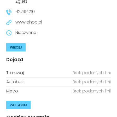
Zgierz
422314710
www.ahop.pl
Nieczynne
WIĘCEJ
Dojazd
Tramwaj
Brak podanych linii
Autobus
Brak podanych linii
Metro
Brak podanych linii
ZAPLANUJ