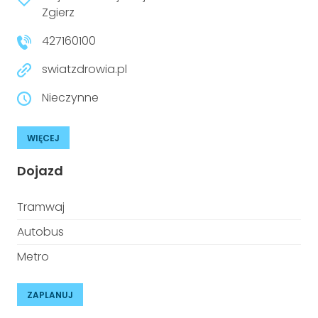
niepełnosprawnościami
Zgierz
Urządzenia IoT
427160100
T
Prawo
swiatzdrowia.pl
Prawa osób z niepełnosprawnościami
Nieczynne
T
Aktualności
WIĘCEJ
Dojazd
Tramwaj
Autobus
Metro
ZAPLANUJ