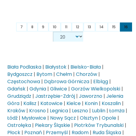
7
8
9
10
11
12
13
14
15
16
Biała Podlaska
|
Białystok
|
Bielsko-Biała
|
Bydgoszcz
|
Bytom
|
Chełm
|
Chorzów
|
Częstochowa
|
Dąbrowa Górnicza
|
Elbląg
|
Gdańsk
|
Gdynia
|
Gliwice
|
Gorzów Wielkopolski
|
Grudziądz
|
Jastrzębie-Zdrój
|
Jaworzno
|
Jelenia
Góra
|
Kalisz
|
Katowice
|
Kielce
|
Konin
|
Koszalin
|
Kraków
|
Krosno
|
Legnica
|
Leszno
|
Lublin
|
Łomża
|
Łódź
|
Mysłowice
|
Nowy Sącz
|
Olsztyn
|
Opole
|
Ostrołęka
|
Piekary Śląskie
|
Piotrków Trybunalski
|
Płock
|
Poznań
|
Przemyśl
|
Radom
|
Ruda Śląska
|