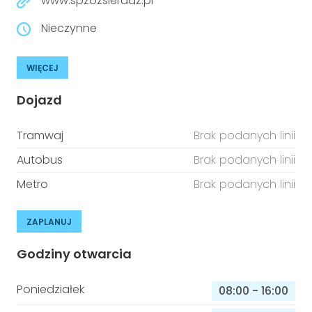
www.spzozsieradz.pl
Nieczynne
WIĘCEJ
Dojazd
Tramwaj
Brak podanych linii
Autobus
Brak podanych linii
Metro
Brak podanych linii
ZAPLANUJ
Godziny otwarcia
Poniedziałek
08:00
-
16:00