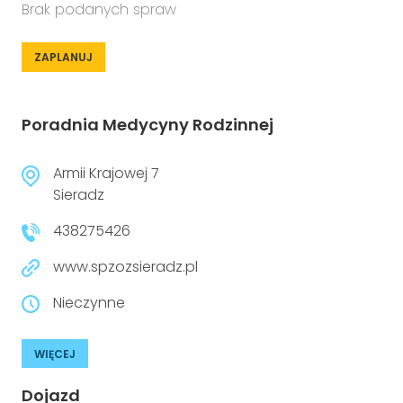
Brak podanych spraw
ZAPLANUJ
Poradnia Medycyny Rodzinnej
Armii Krajowej 7
Sieradz
438275426
www.spzozsieradz.pl
Nieczynne
WIĘCEJ
Dojazd