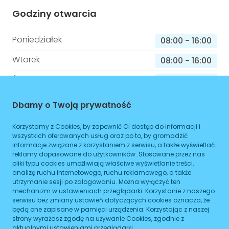
Godziny otwarcia
Poniedziałek
08:00
-
16:00
Wtorek
08:00
-
16:00
Środa
08:00
-
16:00
Czwartek
08:00
-
16:00
Dbamy o Twoją prywatność
Piątek
08:00
-
16:00
Korzystamy z Cookies, by zapewnić Ci dostęp do informacji i
wszystkich oferowanych usług oraz po to, by gromadzić
Sobota
08:00
-
16:00
informacje związane z korzystaniem z serwisu, a także wyświetlać
reklamy dopasowane do użytkowników. Stosowane przez nas
Niedziela
08:00
-
16:00
pliki typu cookies umożliwiają właściwe wyświetlanie treści,
analizę ruchu internetowego, ruchu reklamowego, a także
utrzymanie sesji po zalogowaniu. Można wyłączyć ten
mechanizm w ustawieniach przeglądarki. Korzystanie z naszego
Informacje o sprawach jakie załatwisz w
serwisu bez zmiany ustawień dotyczących cookies oznacza, że
tym budynku
będą one zapisane w pamięci urządzenia. Korzystając z naszej
strony wyrażasz zgodę na używanie Cookies, zgodnie z
aktualnymi ustawieniami przeglądarki.