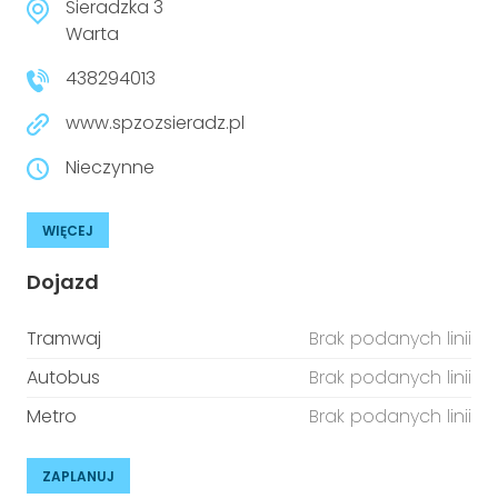
Sieradzka 3
Warta
438294013
www.spzozsieradz.pl
Nieczynne
WIĘCEJ
Dojazd
Tramwaj
Brak podanych linii
Autobus
Brak podanych linii
Metro
Brak podanych linii
ZAPLANUJ