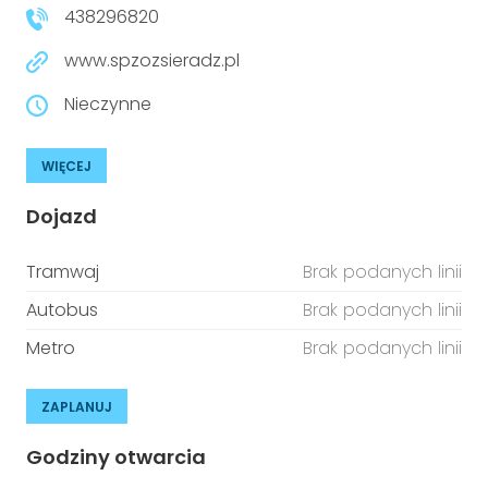
438296820
www.spzozsieradz.pl
Nieczynne
WIĘCEJ
Dojazd
Tramwaj
Brak podanych linii
Autobus
Brak podanych linii
Metro
Brak podanych linii
ZAPLANUJ
Godziny otwarcia