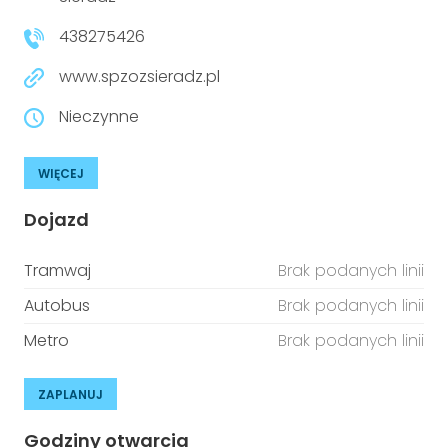
niepełnosprawnościami
Urządzenia IoT
438275426
T
Prawo
www.spzozsieradz.pl
Prawa osób z niepełnosprawnościami
Nieczynne
T
Aktualności
WIĘCEJ
Dojazd
Tramwaj
Brak podanych linii
Autobus
Brak podanych linii
Metro
Brak podanych linii
ZAPLANUJ
Godziny otwarcia