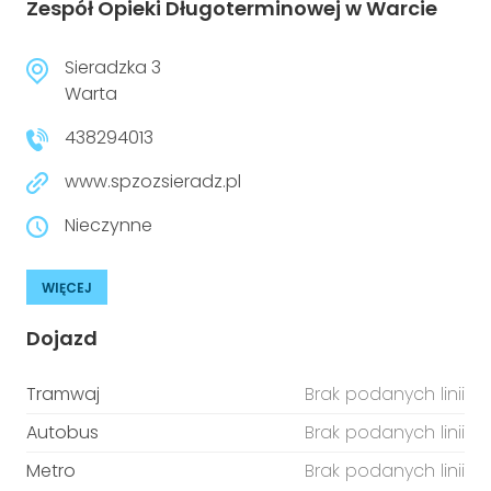
Zespół Opieki Długoterminowej w Warcie
Sieradzka 3
Warta
438294013
www.spzozsieradz.pl
Nieczynne
WIĘCEJ
Dojazd
Tramwaj
Brak podanych linii
Autobus
Brak podanych linii
Metro
Brak podanych linii