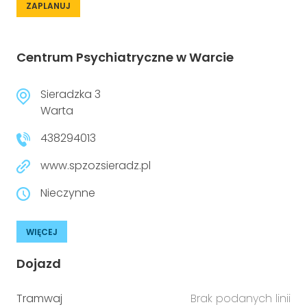
ZAPLANUJ
Centrum Psychiatryczne w Warcie
Sieradzka 3
Warta
438294013
www.spzozsieradz.pl
Nieczynne
WIĘCEJ
Dojazd
Tramwaj
Brak podanych linii