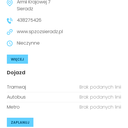
Armii Krajowej 7
Sieradz
438275426
www.spzozsieradz.pl
Nieczynne
WIĘCEJ
Dojazd
Tramwaj
Brak podanych linii
Autobus
Brak podanych linii
Metro
Brak podanych linii
ZAPLANUJ