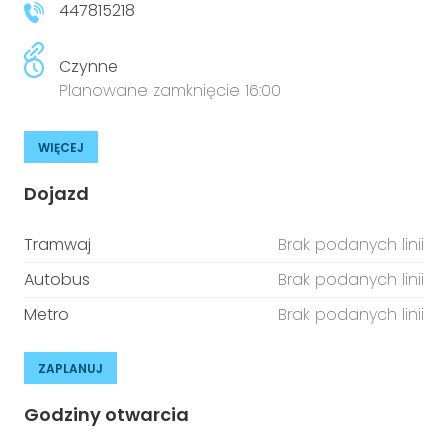
447815218
Czynne
Planowane zamknięcie 16:00
WIĘCEJ
Dojazd
Tramwaj
Brak podanych linii
Autobus
Brak podanych linii
Metro
Brak podanych linii
ZAPLANUJ
Godziny otwarcia