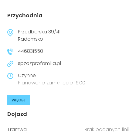
Przychodnia
Przedborska 39/41
Radomsko
446831550
spzozprofamilia.pl
Czynne
Planowane zamknięcie 16:00
WIĘCEJ
Dojazd
Tramwaj
Brak podanych linii