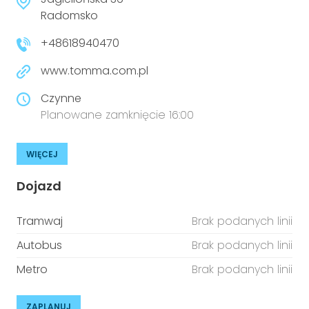
niepełnosprawnościami
Urządzenia IoT
Radomsko
+48618940470
T
Prawo
www.tomma.com.pl
Prawa osób z niepełnosprawnościami
Czynne
T
Aktualności
Planowane zamknięcie 16:00
WIĘCEJ
Dojazd
Tramwaj
Brak podanych linii
Autobus
Brak podanych linii
Metro
Brak podanych linii
ZAPLANUJ