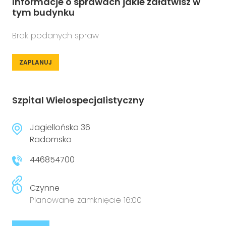
Informacje o sprawach jakie załatwisz w
tym budynku
Brak podanych spraw
ZAPLANUJ
Szpital Wielospecjalistyczny
Jagiellońska 36
Radomsko
446854700
Czynne
Planowane zamknięcie 16:00