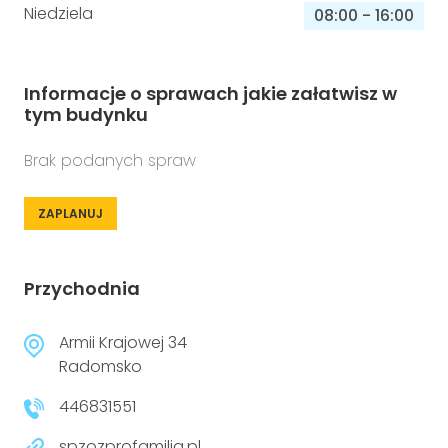
Niedziela
08:00
-
16:00
Informacje o sprawach jakie załatwisz w
tym budynku
Brak podanych spraw
ZAPLANUJ
Przychodnia
Armii Krajowej 34
Radomsko
446831551
spzozprofamilia.pl