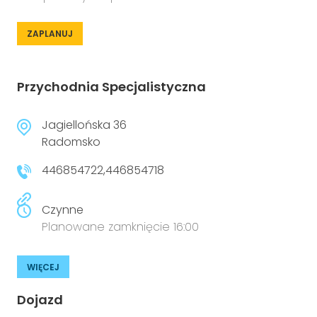
ZAPLANUJ
Przychodnia Specjalistyczna
Jagiellońska 36
Radomsko
446854722,446854718
Czynne
Planowane zamknięcie 16:00
WIĘCEJ
Dojazd