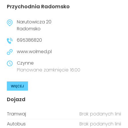
Przychodnia Radomsko
Narutowicza 20
Radomsko
695386820
www.wolmed.pl
Czynne
Planowane zamknięcie 16:00
WIĘCEJ
Dojazd
Tramwaj
Brak podanych linii
Autobus
Brak podanych linii