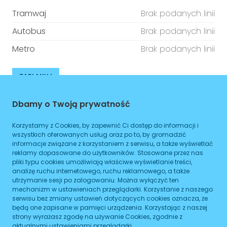
Tramwaj
Brak podanych linii
Autobus
Brak podanych linii
Metro
Brak podanych linii
ZAPLANUJ
Godziny otwarcia
Dbamy o Twoją prywatność
Poniedziałek
08:00
-
16:00
Korzystamy z Cookies, by zapewnić Ci dostęp do informacji i
wszystkich oferowanych usług oraz po to, by gromadzić
Wtorek
informacje związane z korzystaniem z serwisu, a także wyświetlać
08:00
-
16:00
reklamy dopasowane do użytkowników. Stosowane przez nas
pliki typu cookies umożliwiają właściwe wyświetlanie treści,
Środa
08:00
-
16:00
analizę ruchu internetowego, ruchu reklamowego, a także
utrzymanie sesji po zalogowaniu. Można wyłączyć ten
Czwartek
08:00
-
16:00
mechanizm w ustawieniach przeglądarki. Korzystanie z naszego
serwisu bez zmiany ustawień dotyczących cookies oznacza, że
Piątek
08:00
-
16:00
będą one zapisane w pamięci urządzenia. Korzystając z naszej
strony wyrażasz zgodę na używanie Cookies, zgodnie z
Sobota
08:00
-
16:00
aktualnymi ustawieniami przeglądarki.