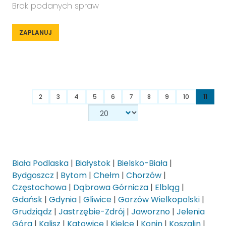
Brak podanych spraw
ZAPLANUJ
2
3
4
5
6
7
8
9
10
11
Biała Podlaska
|
Białystok
|
Bielsko-Biała
|
Bydgoszcz
|
Bytom
|
Chełm
|
Chorzów
|
Częstochowa
|
Dąbrowa Górnicza
|
Elbląg
|
Gdańsk
|
Gdynia
|
Gliwice
|
Gorzów Wielkopolski
|
Grudziądz
|
Jastrzębie-Zdrój
|
Jaworzno
|
Jelenia
Góra
|
Kalisz
|
Katowice
|
Kielce
|
Konin
|
Koszalin
|