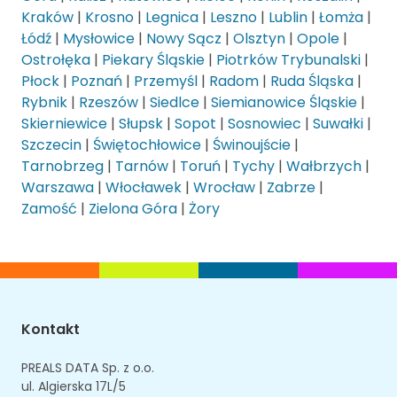
Kraków
|
Krosno
|
Legnica
|
Leszno
|
Lublin
|
Łomża
|
Łódź
|
Mysłowice
|
Nowy Sącz
|
Olsztyn
|
Opole
|
Ostrołęka
|
Piekary Śląskie
|
Piotrków Trybunalski
|
Płock
|
Poznań
|
Przemyśl
|
Radom
|
Ruda Śląska
|
Rybnik
|
Rzeszów
|
Siedlce
|
Siemianowice Śląskie
|
Skierniewice
|
Słupsk
|
Sopot
|
Sosnowiec
|
Suwałki
|
Szczecin
|
Świętochłowice
|
Świnoujście
|
Tarnobrzeg
|
Tarnów
|
Toruń
|
Tychy
|
Wałbrzych
|
Warszawa
|
Włocławek
|
Wrocław
|
Zabrze
|
Zamość
|
Zielona Góra
|
Żory
Kontakt
PREALS DATA Sp. z o.o.
ul. Algierska 17L/5