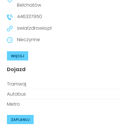
niepełnosprawnościami
Bełchatów
Urządzenia IoT
446337950
T
Prawo
swiatzdrowia.pl
Prawa osób z niepełnosprawnościami
Nieczynne
T
Aktualności
WIĘCEJ
Dojazd
Tramwaj
Autobus
Metro
ZAPLANUJ