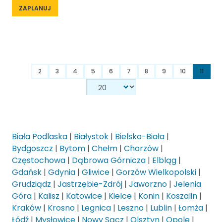
ZAPLANUJ
2
3
4
5
6
7
8
9
10
11
Biała Podlaska
|
Białystok
|
Bielsko-Biała
|
Bydgoszcz
|
Bytom
|
Chełm
|
Chorzów
|
Częstochowa
|
Dąbrowa Górnicza
|
Elbląg
|
Gdańsk
|
Gdynia
|
Gliwice
|
Gorzów Wielkopolski
|
Grudziądz
|
Jastrzębie-Zdrój
|
Jaworzno
|
Jelenia
Góra
|
Kalisz
|
Katowice
|
Kielce
|
Konin
|
Koszalin
|
Kraków
|
Krosno
|
Legnica
|
Leszno
|
Lublin
|
Łomża
|
Łódź
|
Mysłowice
|
Nowy Sącz
|
Olsztyn
|
Opole
|