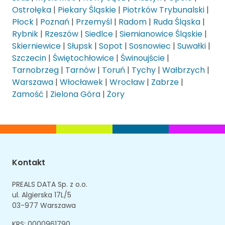
Ostrołęka
|
Piekary Śląskie
|
Piotrków Trybunalski
|
Płock
|
Poznań
|
Przemyśl
|
Radom
|
Ruda Śląska
|
Rybnik
|
Rzeszów
|
Siedlce
|
Siemianowice Śląskie
|
Skierniewice
|
Słupsk
|
Sopot
|
Sosnowiec
|
Suwałki
|
Szczecin
|
Świętochłowice
|
Świnoujście
|
Tarnobrzeg
|
Tarnów
|
Toruń
|
Tychy
|
Wałbrzych
|
Warszawa
|
Włocławek
|
Wrocław
|
Zabrze
|
Zamość
|
Zielona Góra
|
Żory
Kontakt
PREALS DATA Sp. z o.o.
ul. Algierska 17L/5
03-977 Warszawa
KRS: 0000961790