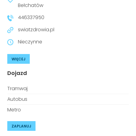
niepełnosprawnościami
Bełchatów
Urządzenia IoT
446337950
T
Prawo
swiatzdrowia.pl
Prawa osób z niepełnosprawnościami
Nieczynne
T
Aktualności
WIĘCEJ
Dojazd
Tramwaj
Autobus
Metro
ZAPLANUJ