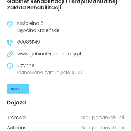
Gabinet Rehabilitacji i Terapii Manualnej
Zakład Rehabilitacji
Kościelna 2
Sępólno Krajeńskie
600851149
www.gabinet-rehabilitacji.pl
Czynne
Planowane zamknięcie 16:00
WIĘCEJ
Dojazd
Tramwaj
Brak podanych linii
Autobus
Brak podanych linii