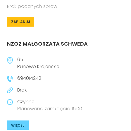
Brak podanych spraw
ZAPLANUJ
NZOZ MAŁGORZATA SCHWEDA
65
Runowo Krajeńskie
694014242
Brak
Czynne
Planowane zamknięcie 16:00
WIĘCEJ