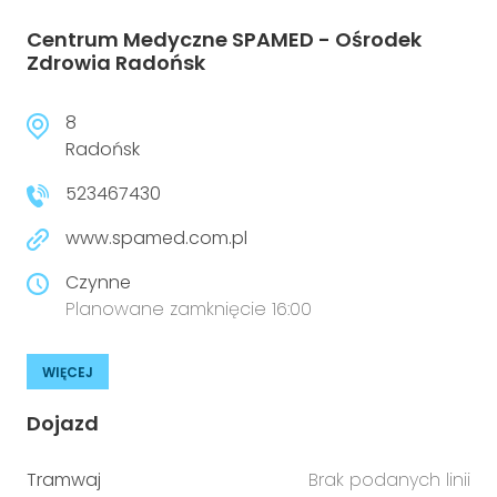
Centrum Medyczne SPAMED - Ośrodek
Zdrowia Radońsk
8
Radońsk
523467430
www.spamed.com.pl
Czynne
Planowane zamknięcie 16:00
WIĘCEJ
Dojazd
Tramwaj
Brak podanych linii