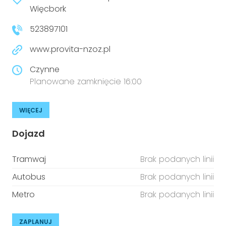
niepełnosprawnościami
Więcbork
Urządzenia IoT
523897101
T
Prawo
www.provita-nzoz.pl
Prawa osób z niepełnosprawnościami
Czynne
T
Aktualności
Planowane zamknięcie 16:00
WIĘCEJ
Dojazd
Tramwaj
Brak podanych linii
Autobus
Brak podanych linii
Metro
Brak podanych linii
ZAPLANUJ