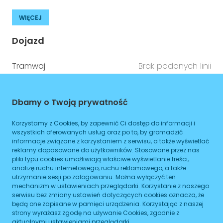
WIĘCEJ
Dojazd
Tramwaj
Brak podanych linii
Autobus
Brak podanych linii
Metro
Brak podanych linii
Dbamy o Twoją prywatność
Korzystamy z Cookies, by zapewnić Ci dostęp do informacji i
ZAPLANUJ
wszystkich oferowanych usług oraz po to, by gromadzić
informacje związane z korzystaniem z serwisu, a także wyświetlać
Godziny otwarcia
reklamy dopasowane do użytkowników. Stosowane przez nas
pliki typu cookies umożliwiają właściwe wyświetlanie treści,
analizę ruchu internetowego, ruchu reklamowego, a także
Poniedziałek
08:00
-
16:00
utrzymanie sesji po zalogowaniu. Można wyłączyć ten
mechanizm w ustawieniach przeglądarki. Korzystanie z naszego
Wtorek
serwisu bez zmiany ustawień dotyczących cookies oznacza, że
08:00
-
16:00
będą one zapisane w pamięci urządzenia. Korzystając z naszej
strony wyrażasz zgodę na używanie Cookies, zgodnie z
Środa
08:00
-
16:00
aktualnymi ustawieniami przeglądarki.