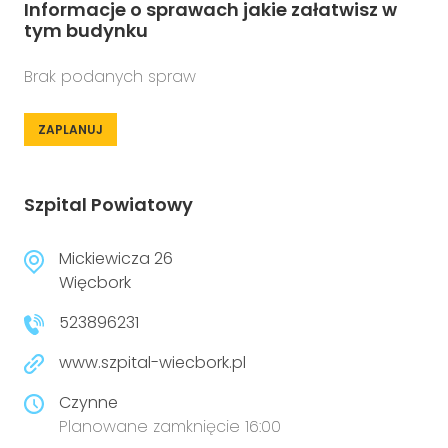
Informacje o sprawach jakie załatwisz w
tym budynku
Brak podanych spraw
ZAPLANUJ
Szpital Powiatowy
Mickiewicza 26
Więcbork
523896231
www.szpital-wiecbork.pl
Czynne
Planowane zamknięcie 16:00