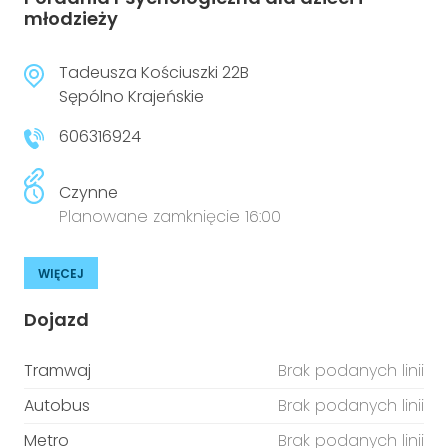
młodzieży
Tadeusza Kościuszki 22B
Sępólno Krajeńskie
606316924
Czynne
Planowane zamknięcie 16:00
WIĘCEJ
Dojazd
Tramwaj
Brak podanych linii
Autobus
Brak podanych linii
Metro
Brak podanych linii