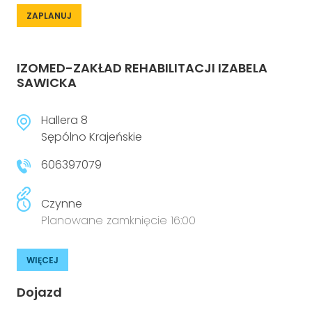
ZAPLANUJ
IZOMED-ZAKŁAD REHABILITACJI IZABELA
SAWICKA
Hallera 8
Sępólno Krajeńskie
606397079
Czynne
Planowane zamknięcie 16:00
WIĘCEJ
Dojazd