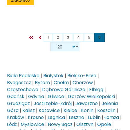
ZAPLANUJ
1
2
3
4
5
6
Biała Podlaska
|
Białystok
|
Bielsko-Biała
|
Bydgoszcz
|
Bytom
|
Chełm
|
Chorzów
|
Częstochowa
|
Dąbrowa Górnicza
|
Elbląg
|
Gdańsk
|
Gdynia
|
Gliwice
|
Gorzów Wielkopolski
|
Grudziądz
|
Jastrzębie-Zdrój
|
Jaworzno
|
Jelenia
Góra
|
Kalisz
|
Katowice
|
Kielce
|
Konin
|
Koszalin
|
Kraków
|
Krosno
|
Legnica
|
Leszno
|
Lublin
|
Łomża
|
Łódź
|
Mysłowice
|
Nowy Sącz
|
Olsztyn
|
Opole
|