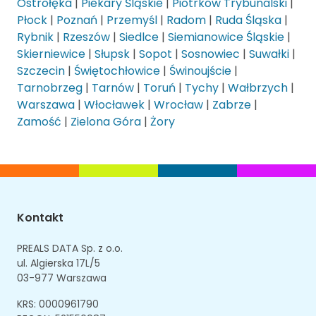
Ostrołęka
|
Piekary Śląskie
|
Piotrków Trybunalski
|
Płock
|
Poznań
|
Przemyśl
|
Radom
|
Ruda Śląska
|
Rybnik
|
Rzeszów
|
Siedlce
|
Siemianowice Śląskie
|
Skierniewice
|
Słupsk
|
Sopot
|
Sosnowiec
|
Suwałki
|
Szczecin
|
Świętochłowice
|
Świnoujście
|
Tarnobrzeg
|
Tarnów
|
Toruń
|
Tychy
|
Wałbrzych
|
Warszawa
|
Włocławek
|
Wrocław
|
Zabrze
|
Zamość
|
Zielona Góra
|
Żory
Kontakt
PREALS DATA Sp. z o.o.
ul. Algierska 17L/5
03-977 Warszawa
KRS: 0000961790