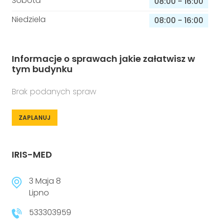
Sobota
08:00
-
16:00
Niedziela
08:00
-
16:00
Informacje o sprawach jakie załatwisz w
tym budynku
Brak podanych spraw
ZAPLANUJ
IRIS-MED
3 Maja 8
Lipno
533303959