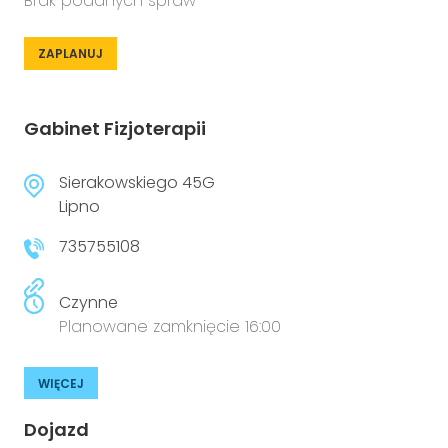
Brak podanych spraw
ZAPLANUJ
Gabinet Fizjoterapii
Sierakowskiego 45G
Lipno
735755108
Czynne
Planowane zamknięcie 16:00
WIĘCEJ
Dojazd