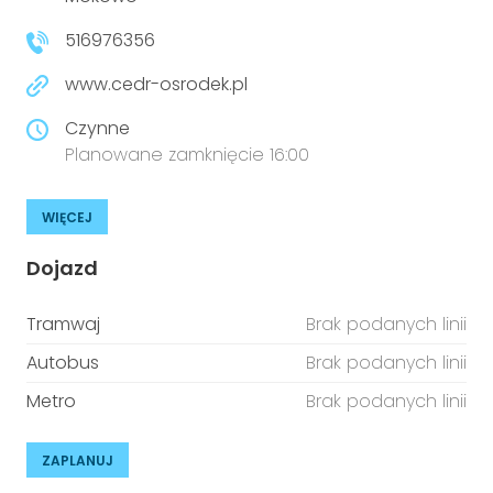
niepełnosprawnościami
Urządzenia IoT
516976356
T
Prawo
www.cedr-osrodek.pl
Prawa osób z niepełnosprawnościami
Czynne
Planowane zamknięcie 16:00
T
Aktualności
WIĘCEJ
Dojazd
Tramwaj
Brak podanych linii
Autobus
Brak podanych linii
Metro
Brak podanych linii
ZAPLANUJ