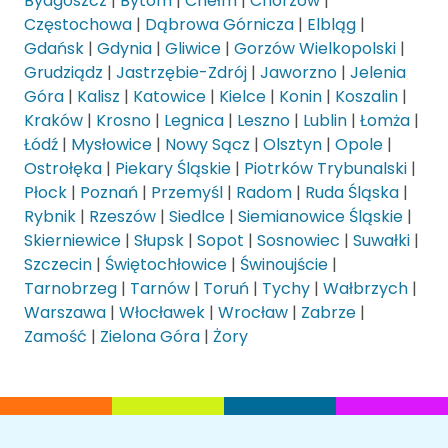
Bydgoszcz
|
Bytom
|
Chełm
|
Chorzów
|
Częstochowa
|
Dąbrowa Górnicza
|
Elbląg
|
Gdańsk
|
Gdynia
|
Gliwice
|
Gorzów Wielkopolski
|
Grudziądz
|
Jastrzębie-Zdrój
|
Jaworzno
|
Jelenia
Góra
|
Kalisz
|
Katowice
|
Kielce
|
Konin
|
Koszalin
|
Kraków
|
Krosno
|
Legnica
|
Leszno
|
Lublin
|
Łomża
|
Łódź
|
Mysłowice
|
Nowy Sącz
|
Olsztyn
|
Opole
|
Ostrołęka
|
Piekary Śląskie
|
Piotrków Trybunalski
|
Płock
|
Poznań
|
Przemyśl
|
Radom
|
Ruda Śląska
|
Rybnik
|
Rzeszów
|
Siedlce
|
Siemianowice Śląskie
|
Skierniewice
|
Słupsk
|
Sopot
|
Sosnowiec
|
Suwałki
|
Szczecin
|
Świętochłowice
|
Świnoujście
|
Tarnobrzeg
|
Tarnów
|
Toruń
|
Tychy
|
Wałbrzych
|
Warszawa
|
Włocławek
|
Wrocław
|
Zabrze
|
Zamość
|
Zielona Góra
|
Żory