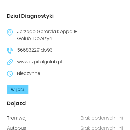
Dział Diagnostyki
Jerzego Gerarda Koppa 1E
Golub-Dobrzyń
566832291do93
www.szpitalgolub.pl
Nieczynne
WIĘCEJ
Dojazd
Tramwaj
Brak podanych linii
Autobus
Brak podanych linii