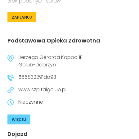
Brak podanych spraw
ZAPLANUJ
Podstawowa Opieka Zdrowotna
Jerzego Gerarda Koppa 1E
Golub-Dobrzyń
566832291do93
www.szpitalgolub.pl
Nieczynne
WIĘCEJ
Dojazd