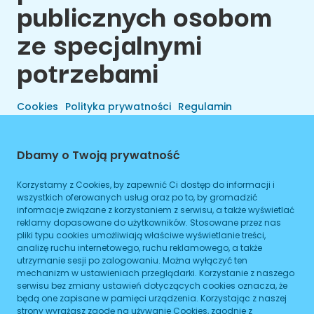
publicznych osobom
ze specjalnymi
potrzebami
Cookies
Polityka prywatności
Regulamin
Dbamy o Twoją prywatność
Korzystamy z Cookies, by zapewnić Ci dostęp do informacji i
wszystkich oferowanych usług oraz po to, by gromadzić
informacje związane z korzystaniem z serwisu, a także wyświetlać
reklamy dopasowane do użytkowników. Stosowane przez nas
pliki typu cookies umożliwiają właściwe wyświetlanie treści,
analizę ruchu internetowego, ruchu reklamowego, a także
utrzymanie sesji po zalogowaniu. Można wyłączyć ten
Wszelkie Prawa Zastrzeżone © 2026 Preals Data.
mechanizm w ustawieniach przeglądarki. Korzystanie z naszego
Cookies
Wykonanie
serwisu bez zmiany ustawień dotyczących cookies oznacza, że
będą one zapisane w pamięci urządzenia. Korzystając z naszej
strony wyrażasz zgodę na używanie Cookies, zgodnie z