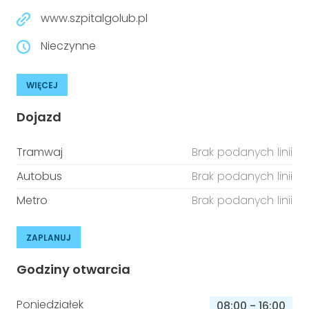
www.szpitalgolub.pl
Nieczynne
WIĘCEJ
Dojazd
Tramwaj
Brak podanych linii
Autobus
Brak podanych linii
Metro
Brak podanych linii
ZAPLANUJ
Godziny otwarcia
Poniedziałek
08:00
-
16:00