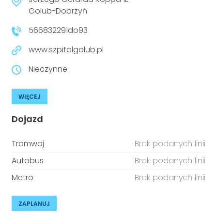
niepełnosprawnościami
Urządzenia IoT
Golub-Dobrzyń
566832291do93
T
Prawo
www.szpitalgolub.pl
Prawa osób z niepełnosprawnościami
Nieczynne
T
Aktualności
WIĘCEJ
Dojazd
Tramwaj
Brak podanych linii
Autobus
Brak podanych linii
Metro
Brak podanych linii
ZAPLANUJ