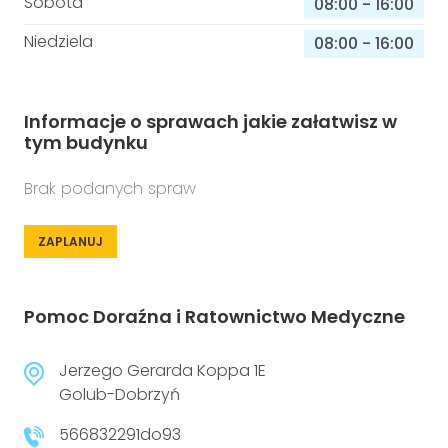
Sobota
08:00
-
16:00
Niedziela
08:00
-
16:00
Informacje o sprawach jakie załatwisz w
tym budynku
Brak podanych spraw
ZAPLANUJ
Pomoc Doraźna i Ratownictwo Medyczne
Jerzego Gerarda Koppa 1E
Golub-Dobrzyń
566832291do93