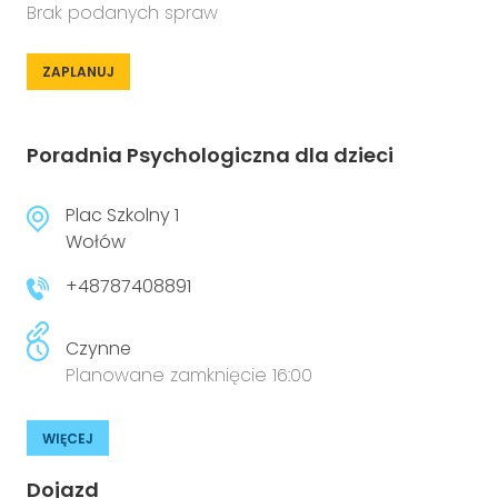
Brak podanych spraw
ZAPLANUJ
Poradnia Psychologiczna dla dzieci
Plac Szkolny 1
Wołów
+48787408891
Czynne
Planowane zamknięcie 16:00
WIĘCEJ
Dojazd