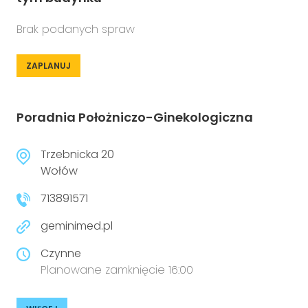
Brak podanych spraw
ZAPLANUJ
Poradnia Położniczo-Ginekologiczna
Trzebnicka 20
Wołów
713891571
geminimed.pl
Czynne
Planowane zamknięcie 16:00