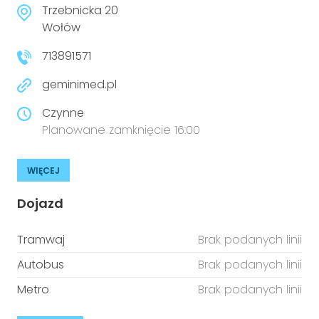
Trzebnicka 20
niepełnosprawnościami
Urządzenia IoT
Wołów
T
Prawo
713891571
Prawa osób z niepełnosprawnościami
geminimed.pl
Czynne
T
Aktualności
Planowane zamknięcie 16:00
WIĘCEJ
Dojazd
Tramwaj
Brak podanych linii
Autobus
Brak podanych linii
Metro
Brak podanych linii