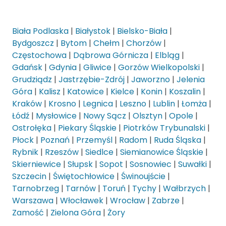
Biała Podlaska
|
Białystok
|
Bielsko-Biała
|
Bydgoszcz
|
Bytom
|
Chełm
|
Chorzów
|
Częstochowa
|
Dąbrowa Górnicza
|
Elbląg
|
Gdańsk
|
Gdynia
|
Gliwice
|
Gorzów Wielkopolski
|
Grudziądz
|
Jastrzębie-Zdrój
|
Jaworzno
|
Jelenia
Góra
|
Kalisz
|
Katowice
|
Kielce
|
Konin
|
Koszalin
|
Kraków
|
Krosno
|
Legnica
|
Leszno
|
Lublin
|
Łomża
|
Łódź
|
Mysłowice
|
Nowy Sącz
|
Olsztyn
|
Opole
|
Ostrołęka
|
Piekary Śląskie
|
Piotrków Trybunalski
|
Płock
|
Poznań
|
Przemyśl
|
Radom
|
Ruda Śląska
|
Rybnik
|
Rzeszów
|
Siedlce
|
Siemianowice Śląskie
|
Skierniewice
|
Słupsk
|
Sopot
|
Sosnowiec
|
Suwałki
|
Szczecin
|
Świętochłowice
|
Świnoujście
|
Tarnobrzeg
|
Tarnów
|
Toruń
|
Tychy
|
Wałbrzych
|
Warszawa
|
Włocławek
|
Wrocław
|
Zabrze
|
Zamość
|
Zielona Góra
|
Żory