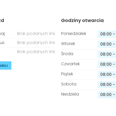
zd
Godziny otwarcia
aj
Brak podanych linii
Poniedziałek
08:00
-
us
Brak podanych linii
Wtorek
08:00
-
Brak podanych linii
Środa
08:00
-
Czwartek
08:00
-
ANUJ
Piątek
08:00
-
Sobota
08:00
-
Niedziela
08:00
-