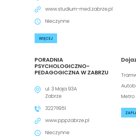
www.studium-med.zabrze.pl
Nieczynne
WIĘCEJ
PORADNIA
Doja
PSYCHOLOGICZNO-
PEDAGOGICZNA W ZABRZU
Tramw
Autob
ul. 3 Maja 93A
Zabrze
Metro
322711951
ZAPL
www.pppzabrze.pl
Nieczynne