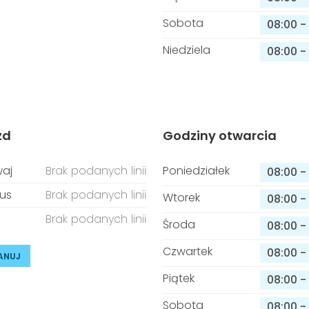
Sobota
08:00
-
Niedziela
08:00
-
zd
Godziny otwarcia
aj
Brak podanych linii
Poniedziałek
08:00
-
us
Brak podanych linii
Wtorek
08:00
-
Brak podanych linii
Środa
08:00
-
Czwartek
08:00
-
ANUJ
Piątek
08:00
-
Sobota
08:00
-