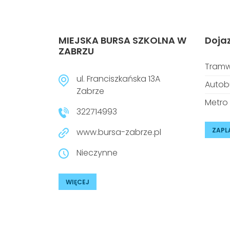
MIEJSKA BURSA SZKOLNA W
Doja
ZABRZU
Tramw
ul. Franciszkańska 13A
Autob
Zabrze
Metro
322714993
ZAPL
www.bursa-zabrze.pl
Nieczynne
WIĘCEJ