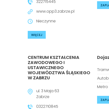
322715445
ZAPL
www.opp3.zabrze.pl
Nieczynne
WIĘCEJ
CENTRUM KSZTAŁCENIA
Doja
ZAWODOWEGO I
USTAWICZNEGO
Tramw
WOJEWÓDZTWA ŚLĄSKIEGO
W ZABRZU
Autob
Metro
ul. 3 Maja 63
Zabrze
ZAPL
0322710845