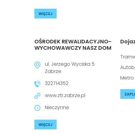
WIĘCEJ
OŚRODEK REWALIDACYJNO-
Doja
WYCHOWAWCZY NASZ DOM
Tramw
ul. Jerzego Wyciska 5
Autob
Zabrze
Metro
322714352
ZAPL
www.ztr.zabrze.pl
Nieczynne
WIĘCEJ