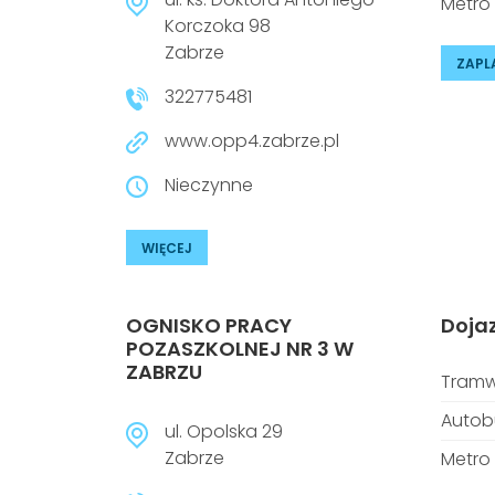
Metro
Korczoka 98
Zabrze
ZAPL
322775481
www.opp4.zabrze.pl
Nieczynne
WIĘCEJ
OGNISKO PRACY
Doja
POZASZKOLNEJ NR 3 W
ZABRZU
Tramw
Autob
ul. Opolska 29
Zabrze
Metro