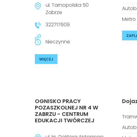
ul. Tarnopolska 50
Autob
Zabrze
Metro
322717609
ZAPL
Nieczynne
WIĘCEJ
OGNISKO PRACY
Doja
POZASZKOLNEJ NR 4 W
ZABRZU - CENTRUM
Tramw
EDUKACJI TWÓRCZEJ
Autob
ul. ks. Doktora Antoniego