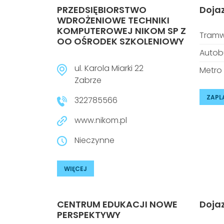
PRZEDSIĘBIORSTWO
Doja
WDROŻENIOWE TECHNIKI
KOMPUTEROWEJ NIKOM SP Z
Tramw
OO OŚRODEK SZKOLENIOWY
Autob
ul. Karola Miarki 22
Metro
Zabrze
ZAPL
322785566
www.nikom.pl
Nieczynne
WIĘCEJ
CENTRUM EDUKACJI NOWE
Doja
PERSPEKTYWY