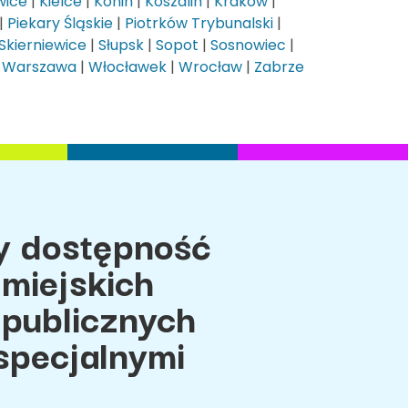
wice
|
Kielce
|
Konin
|
Koszalin
|
Kraków
|
|
Piekary Śląskie
|
Piotrków Trybunalski
|
Skierniewice
|
Słupsk
|
Sopot
|
Sosnowiec
|
|
Warszawa
|
Włocławek
|
Wrocław
|
Zabrze
 dostępność
miejskich
 publicznych
specjalnymi