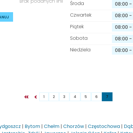
Brak podanych linii
Środa
08:00
-
Czwartek
08:00
-
ANUJ
Piątek
08:00
-
Sobota
08:00
-
Niedziela
08:00
-
1
2
3
4
5
6
7
ydgoszcz
|
Bytom
|
Chełm
|
Chorzów
|
Częstochowa
|
Dąb