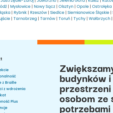
|
Jastrzębie-Zdrój
|
Jaworzno
|
Jelenia Góra
|
Kalisz
|
Kato
Łódź
|
Mysłowice
|
Nowy Sącz
|
Olsztyn
|
Opole
|
Ostrołęka
ląska
|
Rybnik
|
Rzeszów
|
Siedlce
|
Siemianowice Śląskie
|
jście
|
Tarnobrzeg
|
Tarnów
|
Toruń
|
Tychy
|
Wałbrzych
kt
Zwiększamy
ekcie
budynków i 
onalność
przestrzeni
 z Braille
ci z wdrożenia
osobom ze 
ikat
ność Plus
potrzebami
ncje