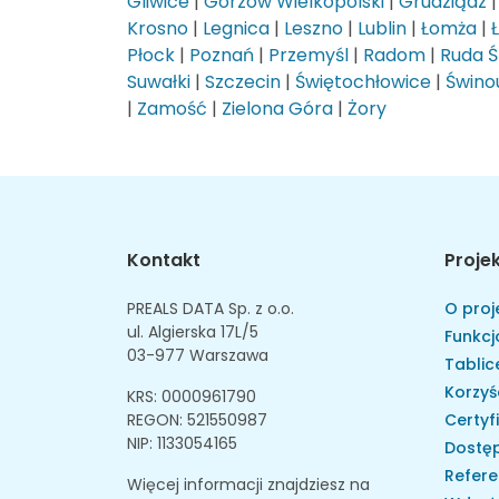
Gliwice
|
Gorzów Wielkopolski
|
Grudziądz
Krosno
|
Legnica
|
Leszno
|
Lublin
|
Łomża
|
Płock
|
Poznań
|
Przemyśl
|
Radom
|
Ruda Ś
Suwałki
|
Szczecin
|
Świętochłowice
|
Świnou
|
Zamość
|
Zielona Góra
|
Żory
Kontakt
Proje
PREALS DATA Sp. z o.o.
O proj
ul. Algierska 17L/5
Funkcj
03-977 Warszawa
Tablice
Korzyś
KRS: 0000961790
REGON: 521550987
Certyf
NIP: 1133054165
Dostęp
Refere
Więcej informacji znajdziesz na