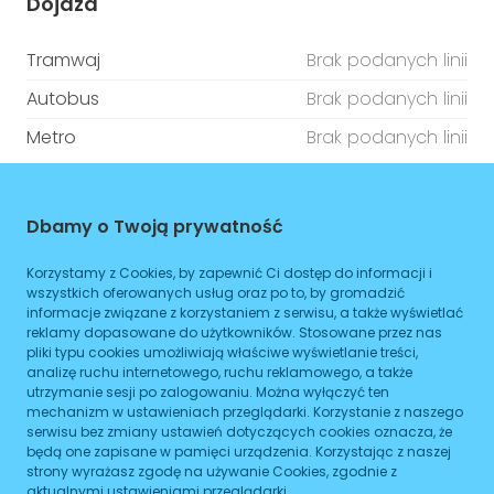
Dojazd
Tramwaj
Brak podanych linii
Autobus
Brak podanych linii
Metro
Brak podanych linii
ZAPLANUJ
Dbamy o Twoją prywatność
Godziny otwarcia
Korzystamy z Cookies, by zapewnić Ci dostęp do informacji i
wszystkich oferowanych usług oraz po to, by gromadzić
Poniedziałek
08:00
-
16:00
informacje związane z korzystaniem z serwisu, a także wyświetlać
reklamy dopasowane do użytkowników. Stosowane przez nas
Wtorek
08:00
-
16:00
pliki typu cookies umożliwiają właściwe wyświetlanie treści,
analizę ruchu internetowego, ruchu reklamowego, a także
Środa
08:00
-
16:00
utrzymanie sesji po zalogowaniu. Można wyłączyć ten
mechanizm w ustawieniach przeglądarki. Korzystanie z naszego
Czwartek
serwisu bez zmiany ustawień dotyczących cookies oznacza, że
08:00
-
16:00
będą one zapisane w pamięci urządzenia. Korzystając z naszej
strony wyrażasz zgodę na używanie Cookies, zgodnie z
Piątek
08:00
-
16:00
aktualnymi ustawieniami przeglądarki.