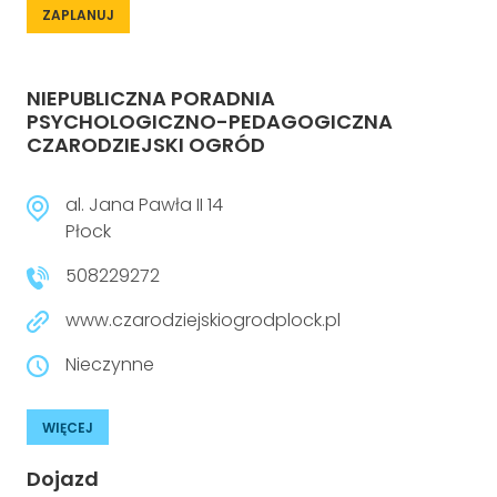
ZAPLANUJ
NIEPUBLICZNA PORADNIA
PSYCHOLOGICZNO-PEDAGOGICZNA
CZARODZIEJSKI OGRÓD
al. Jana Pawła II 14
Płock
508229272
www.czarodziejskiogrodplock.pl
Nieczynne
WIĘCEJ
Dojazd