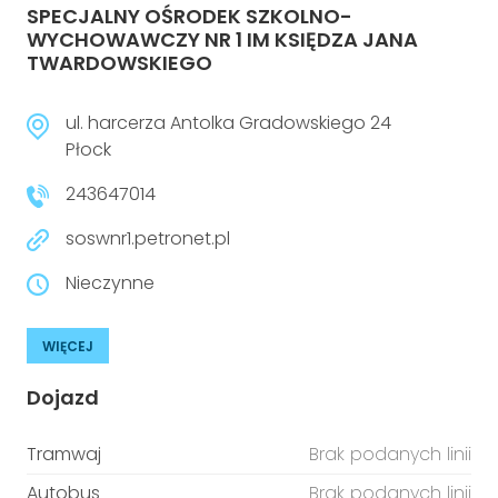
SPECJALNY OŚRODEK SZKOLNO-
WYCHOWAWCZY NR 1 IM KSIĘDZA JANA
TWARDOWSKIEGO
ul. harcerza Antolka Gradowskiego 24
Płock
243647014
soswnr1.petronet.pl
Nieczynne
WIĘCEJ
Dojazd
Tramwaj
Brak podanych linii
Autobus
Brak podanych linii