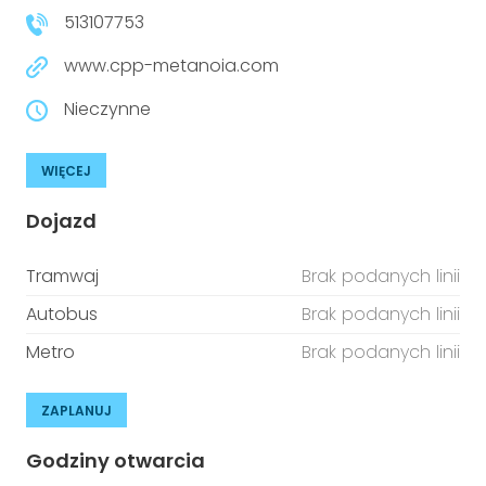
513107753
www.cpp-metanoia.com
Nieczynne
WIĘCEJ
Dojazd
Tramwaj
Brak podanych linii
Autobus
Brak podanych linii
Metro
Brak podanych linii
ZAPLANUJ
Godziny otwarcia