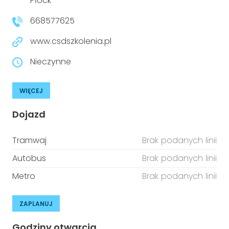
Płock
668577625
www.csdszkolenia.pl
Nieczynne
WIĘCEJ
Dojazd
Tramwaj
Brak podanych linii
Autobus
Brak podanych linii
Metro
Brak podanych linii
ZAPLANUJ
Godziny otwarcia