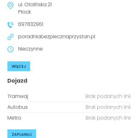
ul. Otolińska 21
niepełnosprawnościami
Urządzenia IoT
Płock
T
Prawo
697832961
Prawa osób z niepełnosprawnościami
poradniabezpiecznaprzystan.pl
Nieczynne
T
Aktualności
WIĘCEJ
Dojazd
Tramwaj
Brak podanych linii
Autobus
Brak podanych linii
Metro
Brak podanych linii
ZAPLANUJ