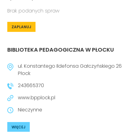
Brak podanych spraw
ZAPLANUJ
BIBLIOTEKA PEDAGOGICZNA W PŁOCKU
ul. Konstantego Ildefonsa Gałczyńskiego 26
Płock
243665370
www.bpplock.pl
Nieczynne
WIĘCEJ