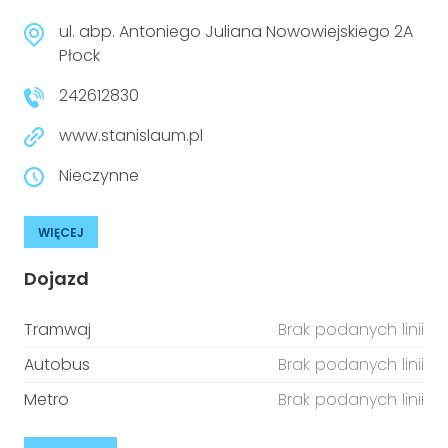
ul. abp. Antoniego Juliana Nowowiejskiego 2A
Płock
242612830
www.stanislaum.pl
Nieczynne
WIĘCEJ
Dojazd
Tramwaj
Brak podanych linii
Autobus
Brak podanych linii
Metro
Brak podanych linii