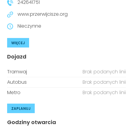
242641751
www.przerwijcisze.org
Nieczynne
WIĘCEJ
Dojazd
Tramwaj
Brak podanych linii
Autobus
Brak podanych linii
Metro
Brak podanych linii
ZAPLANUJ
Godziny otwarcia