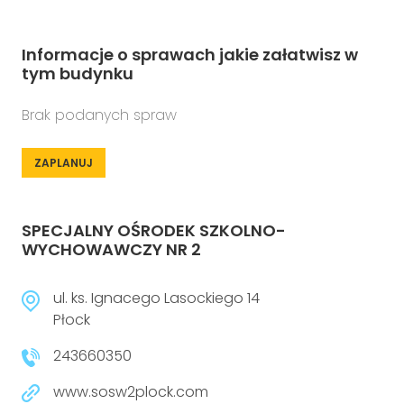
Informacje o sprawach jakie załatwisz w
tym budynku
Brak podanych spraw
ZAPLANUJ
SPECJALNY OŚRODEK SZKOLNO-
WYCHOWAWCZY NR 2
ul. ks. Ignacego Lasockiego 14
Płock
243660350
www.sosw2plock.com