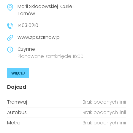
Marii Skłodowskiej-Curie 1.
Tarnów
146310210
www.zps.tarnow.pl
Czynne
Planowane zamknięcie 16:00
WIĘCEJ
Dojazd
Tramwaj
Brak podanych linii
Autobus
Brak podanych linii
Metro
Brak podanych linii