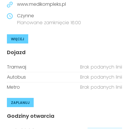
www.medikompleks.pl
Czynne
Planowane zamknięcie 16:00
WIĘCEJ
Dojazd
Tramwaj
Brak podanych linii
Autobus
Brak podanych linii
Metro
Brak podanych linii
ZAPLANUJ
Godziny otwarcia