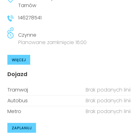
niepełnosprawnościami
Tarnów
Urządzenia IoT
146278541
T
Prawo
Prawa osób z niepełnosprawnościami
Czynne
Planowane zamknięcie 16:00
T
Aktualności
WIĘCEJ
Dojazd
Tramwaj
Brak podanych linii
Autobus
Brak podanych linii
Metro
Brak podanych linii
ZAPLANUJ