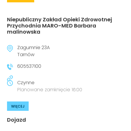
Niepubliczny Zakład Opieki Zdrowotnej
Przychodnia MARO-MED Barbara
malinowska
Zagumnie 23A
Tarnów
605537100
Czynne
Planowane zamknięcie 16:00
WIĘCEJ
Dojazd