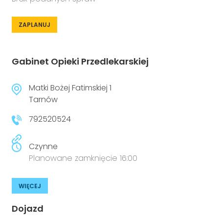
ZAPLANUJ
Gabinet Opieki Przedlekarskiej
Matki Bożej Fatimskiej 1
Tarnów
792520524
Czynne
Planowane zamknięcie 16:00
WIĘCEJ
Dojazd