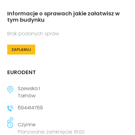
Informacje o sprawach jakie załatwisz w
tym budynku
Brak podanych spraw
ZAPLANUJ
EURODENT
Szewska 1
Tarnów
694414769
Czynne
Planowane zamknięcie 16:00