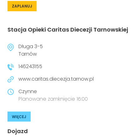
ZAPLANUJ
Stacja Opieki Caritas Diecezji Tarnowskiej
Długa 3-5
Tarnów
146243155
www.caritas.diecezja.tarnow.pl
Czynne
Planowane zamknięcie 16:00
WIĘCEJ
Dojazd