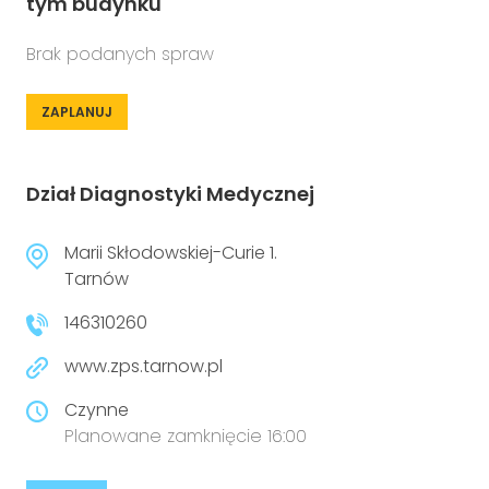
tym budynku
Brak podanych spraw
ZAPLANUJ
Dział Diagnostyki Medycznej
Marii Skłodowskiej-Curie 1.
Tarnów
146310260
www.zps.tarnow.pl
Czynne
Planowane zamknięcie 16:00