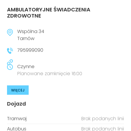
AMBULATORYJNE ŚWIADCZENIA
ZDROWOTNE
Wspólna 34
Tarnów
795999090
Czynne
Planowane zamknięcie 16:00
WIĘCEJ
Dojazd
Tramwaj
Brak podanych linii
Autobus
Brak podanych linii