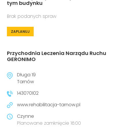
tym budynku
Brak podanych spraw
ZAPLANUJ
Przychodnia Leczenia Narządu Ruchu
GERONIMO
Długa 19
Tarnów
143070102
www.rehabilitacja-tarnow.pl
Czynne
Planowane zamknięcie 16:00