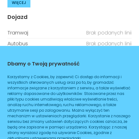
WIĘCEJ
Dojazd
Tramwaj
Brak podanych linii
Autobus
Brak podanych linii
Metro
Brak podanych linii
Dbamy o Twoją prywatność
ZAPLANUJ
Korzystamy z Cookies, by zapewnić Ci dostęp do informacji i
wszystkich oferowanych usług oraz po to, by gromadzić
Godziny otwarcia
informacje związane z korzystaniem z serwisu, a także wyświetlać
reklamy dopasowane do użytkowników. Stosowane przez nas
pliki typu cookies umożliwiają właściwe wyświetlanie treści,
Poniedziałek
08:00
-
16:00
analizę ruchu internetowego, ruchu reklamowego, a także
utrzymanie sesji po zalogowaniu. Można wyłączyć ten
Wtorek
08:00
-
16:00
mechanizm w ustawieniach przeglądarki. Korzystanie z naszego
serwisu bez zmiany ustawień dotyczących cookies oznacza, że
Środa
08:00
-
16:00
będą one zapisane w pamięci urządzenia. Korzystając z naszej
strony wyrażasz zgodę na używanie Cookies, zgodnie z
Czwartek
08:00
-
16:00
aktualnymi ustawieniami przeglądarki.