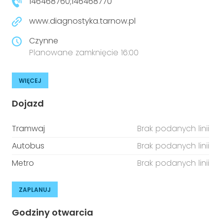
146468760;146468770
www.diagnostyka.tarnow.pl
Czynne
Planowane zamknięcie 16:00
WIĘCEJ
Dojazd
Tramwaj
Brak podanych linii
Autobus
Brak podanych linii
Metro
Brak podanych linii
ZAPLANUJ
Godziny otwarcia