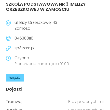
SZKOŁA PODSTAWOWA NR 3 IMELIZY
ORZESZKOWEJ W ZAMOŚCIU
ul. Elizy Orzeszkowej 43
Zamość
846388118
sp3.zam.pl
Czynne
Planowane zamknięcie 16:00
WIĘCEJ
Dojazd
Tramwaj
Brak podanych linii