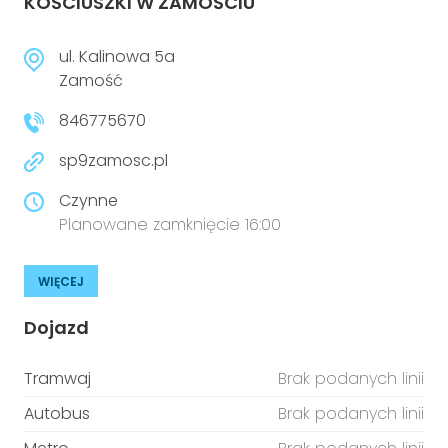
KOŚCIUSZKI W ZAMOŚCIU
ul. Kalinowa 5a
Zamość
846775670
sp9zamosc.pl
Czynne
Planowane zamknięcie 16:00
WIĘCEJ
Dojazd
Tramwaj
Brak podanych linii
Autobus
Brak podanych linii