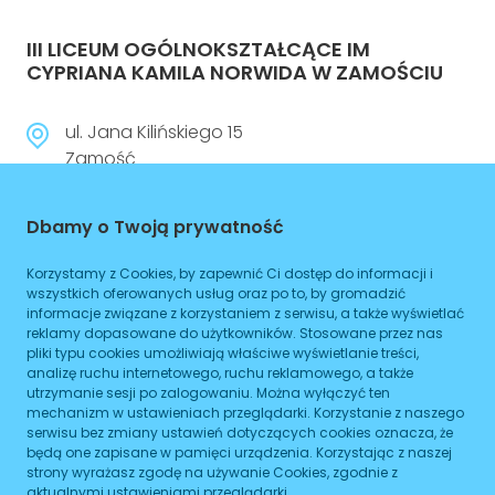
III LICEUM OGÓLNOKSZTAŁCĄCE IM
CYPRIANA KAMILA NORWIDA W ZAMOŚCIU
ul. Jana Kilińskiego 15
Zamość
846386557
Dbamy o Twoją prywatność
lo3zamosc.edu.pl
Korzystamy z Cookies, by zapewnić Ci dostęp do informacji i
Czynne
wszystkich oferowanych usług oraz po to, by gromadzić
informacje związane z korzystaniem z serwisu, a także wyświetlać
Planowane zamknięcie 16:00
reklamy dopasowane do użytkowników. Stosowane przez nas
pliki typu cookies umożliwiają właściwe wyświetlanie treści,
analizę ruchu internetowego, ruchu reklamowego, a także
WIĘCEJ
utrzymanie sesji po zalogowaniu. Można wyłączyć ten
mechanizm w ustawieniach przeglądarki. Korzystanie z naszego
Dojazd
serwisu bez zmiany ustawień dotyczących cookies oznacza, że
będą one zapisane w pamięci urządzenia. Korzystając z naszej
strony wyrażasz zgodę na używanie Cookies, zgodnie z
Tramwaj
Brak podanych linii
aktualnymi ustawieniami przeglądarki.