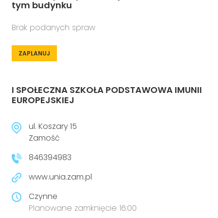
tym budynku
Brak podanych spraw
ZAPLANUJ
I SPOŁECZNA SZKOŁA PODSTAWOWA IMUNII
EUROPEJSKIEJ
ul. Koszary 15
Zamość
846394983
www.unia.zam.pl
Czynne
Planowane zamknięcie 16:00