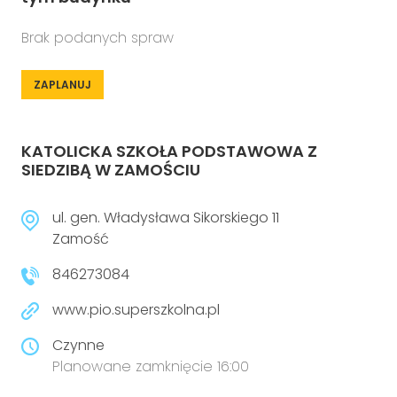
Brak podanych spraw
ZAPLANUJ
KATOLICKA SZKOŁA PODSTAWOWA Z
SIEDZIBĄ W ZAMOŚCIU
ul. gen. Władysława Sikorskiego 11
Zamość
846273084
www.pio.superszkolna.pl
Czynne
Planowane zamknięcie 16:00