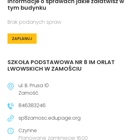
Informacje o sprawach jakie załatwisz w
tym budynku
Brak podanych spraw
ZAPLANUJ
SZKOŁA PODSTAWOWA NR 8 IM ORLAT
LWOWSKICH W ZAMOŚCIU
ul. B. Prusa 10
Zamość
846383246
sp8zamosc.edupage.org
Czynne
Planowane zamknięcie 16:00