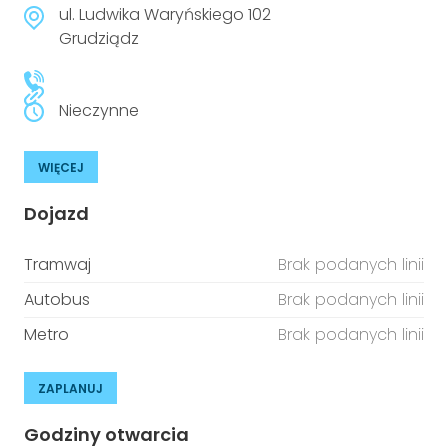
ul. Ludwika Waryńskiego 102
niepełnosprawnościami
Urządzenia IoT
Grudziądz
T
Prawo
Nieczynne
Prawa osób z niepełnosprawnościami
T
Aktualności
WIĘCEJ
Dojazd
Tramwaj
Brak podanych linii
Autobus
Brak podanych linii
Metro
Brak podanych linii
ZAPLANUJ
Godziny otwarcia