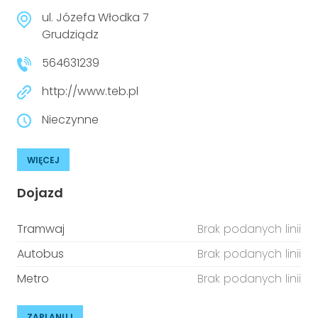
ul. Józefa Włodka 7
Grudziądz
564631239
http://www.teb.pl
Nieczynne
WIĘCEJ
Dojazd
Tramwaj
Brak podanych linii
Autobus
Brak podanych linii
Metro
Brak podanych linii
ZAPLANUJ