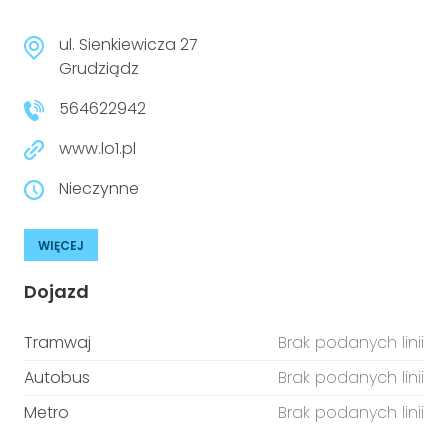
ul. Sienkiewicza 27
Grudziądz
564622942
www.lo1.pl
Nieczynne
WIĘCEJ
Dojazd
Tramwaj
Brak podanych linii
Autobus
Brak podanych linii
Metro
Brak podanych linii