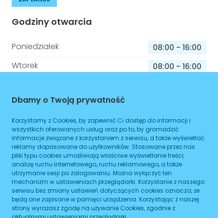
Godziny otwarcia
Poniedziałek
08:00
-
16:00
Wtorek
08:00
-
16:00
Środa
08:00
-
16:00
Dbamy o Twoją prywatność
Czwartek
08:00
-
16:00
Korzystamy z Cookies, by zapewnić Ci dostęp do informacji i
Piątek
08:00
-
16:00
wszystkich oferowanych usług oraz po to, by gromadzić
informacje związane z korzystaniem z serwisu, a także wyświetlać
Sobota
08:00
-
16:00
reklamy dopasowane do użytkowników. Stosowane przez nas
pliki typu cookies umożliwiają właściwe wyświetlanie treści,
Niedziela
08:00
-
16:00
analizę ruchu internetowego, ruchu reklamowego, a także
utrzymanie sesji po zalogowaniu. Można wyłączyć ten
mechanizm w ustawieniach przeglądarki. Korzystanie z naszego
serwisu bez zmiany ustawień dotyczących cookies oznacza, że
Informacje o sprawach jakie załatwisz w
będą one zapisane w pamięci urządzenia. Korzystając z naszej
tym budynku
strony wyrażasz zgodę na używanie Cookies, zgodnie z
aktualnymi ustawieniami przeglądarki.