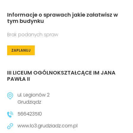
Informacje o sprawach jakie załatwisz w
tym budynku
Brak podanych spraw
ZAPLANUJ
III LICEUM OGÓLNOKSZTAŁCĄCE IM JANA
PAWŁA II
ul. Legionów 2
Grudziądz
566423510
www.lo3.grudziadz.com.pl