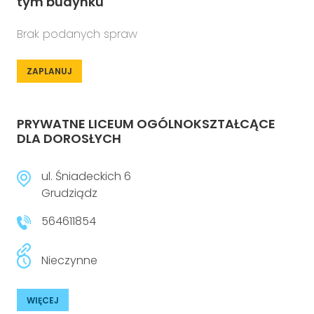
tym budynku
Brak podanych spraw
ZAPLANUJ
PRYWATNE LICEUM OGÓLNOKSZTAŁCĄCE
DLA DOROSŁYCH
ul. Śniadeckich 6
Grudziądz
564611854
Nieczynne
WIĘCEJ