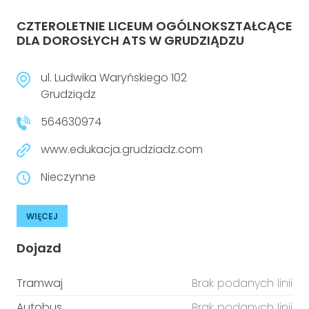
CZTEROLETNIE LICEUM OGÓLNOKSZTAŁCĄCE
DLA DOROSŁYCH ATS W GRUDZIĄDZU
ul. Ludwika Waryńskiego 102
Grudziądz
564630974
www.edukacja.grudziadz.com
Nieczynne
WIĘCEJ
Dojazd
Tramwaj
Brak podanych linii
Autobus
Brak podanych linii