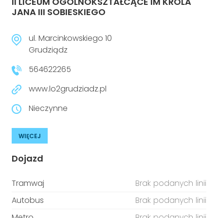
II LICEUM OGÓLNOKSZTAŁCĄCE IM KRÓLA
JANA III SOBIESKIEGO
ul. Marcinkowskiego 10
Grudziądz
564622265
www.lo2grudziadz.pl
Nieczynne
WIĘCEJ
Dojazd
Tramwaj
Brak podanych linii
Autobus
Brak podanych linii
Metro
Brak podanych linii