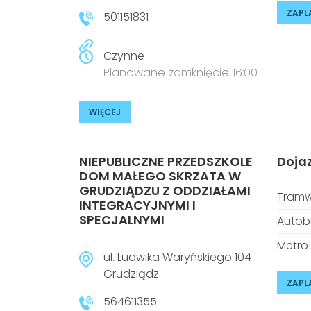
ZAPL
501151831
Czynne
Planowane zamknięcie 16:00
WIĘCEJ
NIEPUBLICZNE PRZEDSZKOLE
Doja
DOM MAŁEGO SKRZATA W
GRUDZIĄDZU Z ODDZIAŁAMI
Tramw
INTEGRACYJNYMI I
SPECJALNYMI
Autob
Metro
ul. Ludwika Waryńskiego 104
Grudziądz
ZAPL
564611355