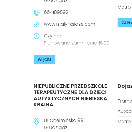
Grudziądz
Metro
664189892
ZAPL
www.maly-ksiaze.com
Czynne
Planowane zamknięcie 16:00
WIĘCEJ
NIEPUBLICZNE PRZEDSZKOLE
Doja
TERAPEUTYCZNE DLA DZIECI
AUTYSTYCZNYCH NIEBIESKA
Tramw
KRAINA
Autob
ul. Chełmińska 99
Metro
Grudziądz