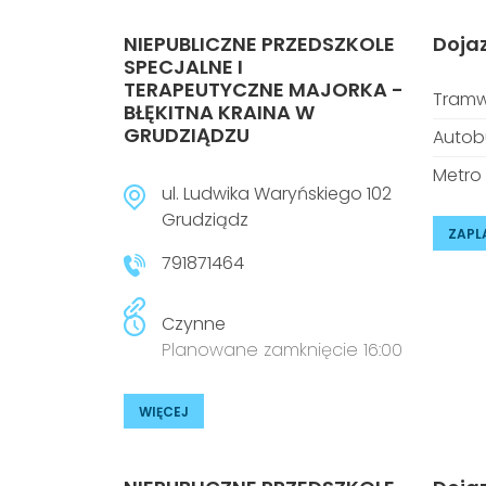
NIEPUBLICZNE PRZEDSZKOLE
Doja
SPECJALNE I
TERAPEUTYCZNE MAJORKA -
Tramw
BŁĘKITNA KRAINA W
GRUDZIĄDZU
Autob
Metro
ul. Ludwika Waryńskiego 102
Grudziądz
ZAPL
791871464
Czynne
Planowane zamknięcie 16:00
WIĘCEJ