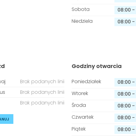
Sobota
08:00
-
Niedziela
08:00
-
zd
Godziny otwarcia
aj
Brak podanych linii
Poniedziałek
08:00
-
us
Brak podanych linii
Wtorek
08:00
-
Brak podanych linii
Środa
08:00
-
Czwartek
08:00
-
ANUJ
Piątek
08:00
-