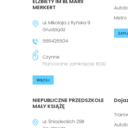
ELŻBIETY IM BŁ MARII
MERKERT
Autob
Metro
ul. Mikołaja z Ryńska 9
Grudziądz
ZAPL
566426504
Czynne
Planowane zamknięcie 16:00
WIĘCEJ
NIEPUBLICZNE PRZEDSZKOLE
Doja
MAŁY KSIĄŻĘ
Tramw
ul. Śniadeckich 29B
Autob