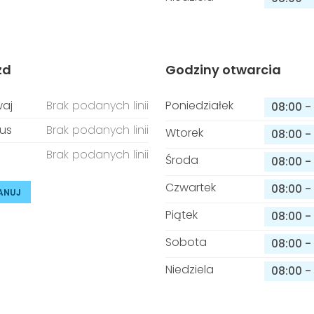
zd
Godziny otwarcia
aj
Brak podanych linii
Poniedziałek
08:00
-
us
Brak podanych linii
Wtorek
08:00
-
Brak podanych linii
Środa
08:00
-
Czwartek
08:00
-
ANUJ
Piątek
08:00
-
Sobota
08:00
-
Niedziela
08:00
-