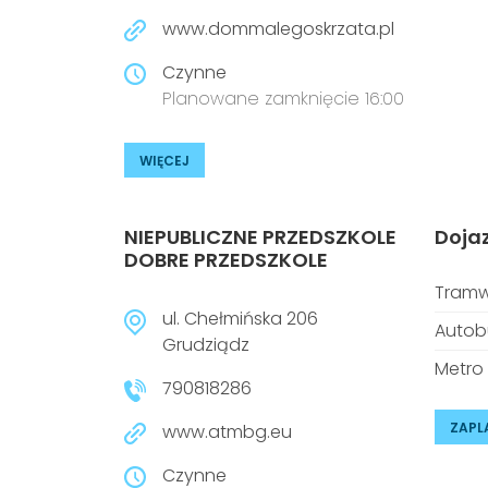
www.dommalegoskrzata.pl
Czynne
Planowane zamknięcie 16:00
WIĘCEJ
NIEPUBLICZNE PRZEDSZKOLE
Doja
DOBRE PRZEDSZKOLE
Tramw
ul. Chełmińska 206
Autob
Grudziądz
Metro
790818286
ZAPL
www.atmbg.eu
Czynne