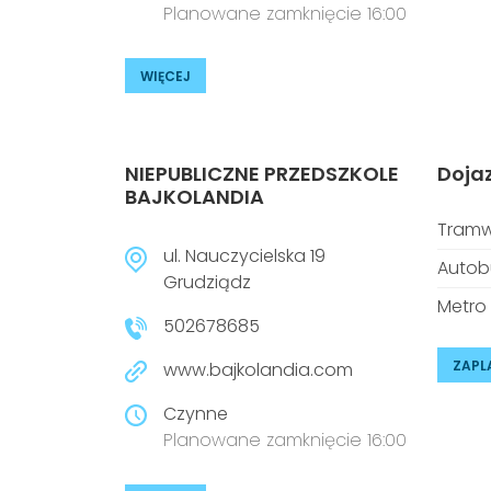
Planowane zamknięcie 16:00
WIĘCEJ
NIEPUBLICZNE PRZEDSZKOLE
Doja
BAJKOLANDIA
Tramw
ul. Nauczycielska 19
Autob
Grudziądz
Metro
502678685
ZAPL
www.bajkolandia.com
Czynne
Planowane zamknięcie 16:00