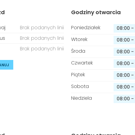
zd
Godziny otwarcia
aj
Brak podanych linii
Poniedziałek
08:00
-
us
Brak podanych linii
Wtorek
08:00
-
Brak podanych linii
Środa
08:00
-
Czwartek
08:00
-
ANUJ
Piątek
08:00
-
Sobota
08:00
-
Niedziela
08:00
-